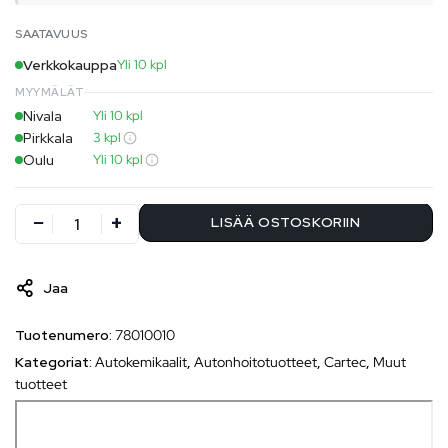
SAATAVUUS
Verkkokauppa
Yli 10 kpl
MYYMÄLÄT
Nivala
Yli 10 kpl
Pirkkala
3 kpl
Oulu
Yli 10 kpl
LISÄÄ OSTOSKORIIN
Jaa
Tuotenumero:
78010010
Kategoriat:
Autokemikaalit
,
Autonhoitotuotteet
,
Cartec
,
Muut
tuotteet