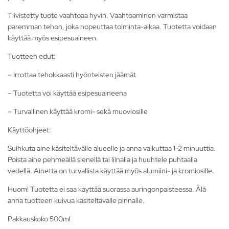
Tiivistetty tuote vaahtoaa hyvin. Vaahtoaminen varmistaa
paremman tehon, joka nopeuttaa toiminta-aikaa. Tuotetta voidaan
käyttää myös esipesuaineen.
Tuotteen edut:
– Irrottaa tehokkaasti hyönteisten jäämät
– Tuotetta voi käyttää esipesuaineena
– Turvallinen käyttää kromi- sekä muoviosille
Käyttöohjeet:
Suihkuta aine käsiteltävälle alueelle ja anna vaikuttaa 1-2 minuuttia.
Poista aine pehmeällä sienellä tai liinalla ja huuhtele puhtaalla
vedellä. Ainetta on turvallista käyttää myös alumiini- ja kromiosille.
Huom! Tuotetta ei saa käyttää suorassa auringonpaisteessa. Älä
anna tuotteen kuivua käsiteltävälle pinnalle.
Pakkauskoko 500ml