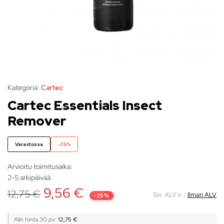
Kategoria:
Cartec
Cartec Essentials Insect
Remover
Varastossa
-25%
Arvioitu toimitusaika:
2-5 arkipäivää
9,56
€
12,75
€
Sis. ALV:n
|
Ilman ALV
-25%
Alin hinta 30 pv:
12,75
€