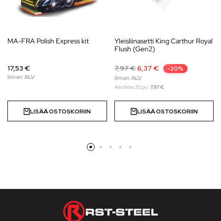
MA-FRA Polish Express kit
Yleisliinasetti King Carthur Royal
Flush (Gen2)
17,53 €
7,97
€
6,37
€
-20%
Alin hinta 30 pv:
7,97
€
LISÄÄ OSTOSKORIIN
LISÄÄ OSTOSKORIIN