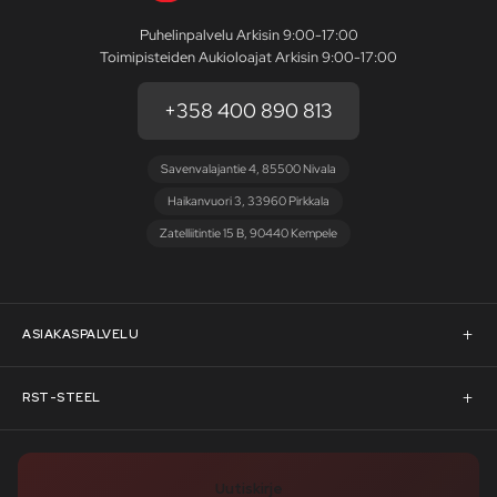
Puhelinpalvelu Arkisin 9:00-17:00
Toimipisteiden Aukioloajat Arkisin 9:00-17:00
+358 400 890 813
Savenvalajantie 4, 85500 Nivala
Haikanvuori 3, 33960 Pirkkala
Zatelliitintie 15 B, 90440 Kempele
ASIAKASPALVELU
Asiakaspalvelu
RST-STEEL
Pyydä tarjous
RST-Steelin tarina
Uutiskirje