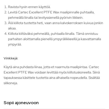
Ravista hyvin ennen käyttöä.
Levitä Cartec Excellent PTFE Wax maalipinnalle puhtaalla,
pehmeällä liinalla tai levityssienellä pyörivin liikkein.
Älä kiillota tuotetta heti, vaan anna kalvokerroksen kuivua jonkin
aikaa.
Kiillota kiiltäväksi pehmeällä, puhtaalla liinalla. Tämä onnistuu
parhaiten aloittamalla pienellä ympyräliikkeellä ja kasvattamalla
ympyrää.
Vinkkejä:
Käytä aina puhdasta liinaa, jotta et naarmuta maalipintaa. Cartec
Excellent PTFE Wax voidaan levittää myös kiillotuskoneella. Siinä
tapauksessa käsittele tuotetta aina alhaisella nopeudella. Sisältää
silikoneja.
Sopii ajoneuvoon