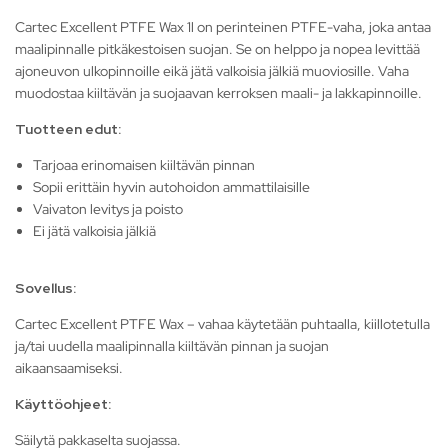
Cartec Excellent PTFE Wax 1l on perinteinen PTFE-vaha, joka antaa
maalipinnalle pitkäkestoisen suojan. Se on helppo ja nopea levittää
ajoneuvon ulkopinnoille eikä jätä valkoisia jälkiä muoviosille. Vaha
muodostaa kiiltävän ja suojaavan kerroksen maali- ja lakkapinnoille.
Tuotteen edut:
Tarjoaa erinomaisen kiiltävän pinnan
Sopii erittäin hyvin autohoidon ammattilaisille
Vaivaton levitys ja poisto
Ei jätä valkoisia jälkiä
Sovellus:
Cartec Excellent PTFE Wax – vahaa käytetään puhtaalla, kiillotetulla
ja/tai uudella maalipinnalla kiiltävän pinnan ja suojan
aikaansaamiseksi.
Käyttöohjeet:
Säilytä pakkaselta suojassa.