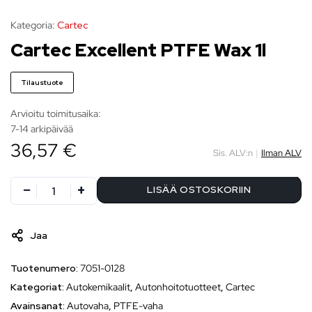
Kategoria:
Cartec
Cartec Excellent PTFE Wax 1l
Tilaustuote
Arvioitu toimitusaika:
7-14 arkipäivää
36,57 €
Sis. ALV:n
|
Ilman ALV
LISÄÄ OSTOSKORIIN
Jaa
Tuotenumero:
7051-0128
Kategoriat:
Autokemikaalit
,
Autonhoitotuotteet
,
Cartec
Avainsanat:
Autovaha
,
PTFE-vaha