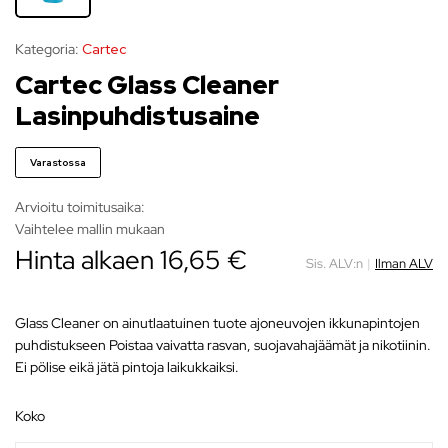
Kategoria:
Cartec
Cartec Glass Cleaner
Lasinpuhdistusaine
Varastossa
Arvioitu toimitusaika:
Vaihtelee mallin mukaan
Hinta alkaen
16,65
€
Sis. ALV:n
|
Ilman ALV
Glass Cleaner on ainutlaatuinen tuote ajoneuvojen ikkunapintojen
puhdistukseen Poistaa vaivatta rasvan, suojavahajäämät ja nikotiinin.
Ei pölise eikä jätä pintoja laikukkaiksi.
koko