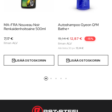
MA-FRA Nouveau Noir
Autoshampoo Gyeon Q²M
Renkaidenhoitoaine 500ml
Bathe+
7,17 €
15,14
€
12,87
€
-15%
Alin hinta 30 pv:
15,14
€
LISÄÄ OSTOSKORIIN
LISÄÄ OSTOSKORIIN