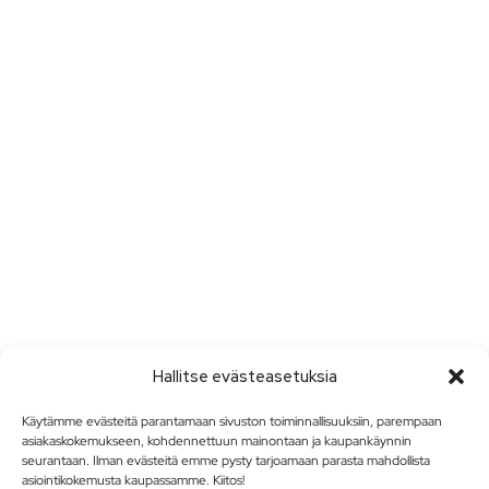
Hallitse evästeasetuksia
Käytämme evästeitä parantamaan sivuston toiminnallisuuksiin, parempaan
asiakaskokemukseen, kohdennettuun mainontaan ja kaupankäynnin
seurantaan. Ilman evästeitä emme pysty tarjoamaan parasta mahdollista
asiointikokemusta kaupassamme. Kiitos!