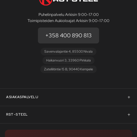
Puhelinpalvelu Arkisin 9:00-17:00
Toimipisteiden Aukioloajat Arkisin 9:00-17:00
+358 400 890 813
Savenvalajantie 4, 85500 Nivala
Haikanvuori 3, 33960 Pirkkala
Zatelliitintie 15 B, 90440 Kempele
ASIAKASPALVELU
Asiakaspalvelu
RST-STEEL
Pyydä tarjous
RST-Steelin tarina