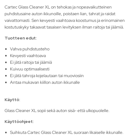
Cartec Glass Cleaner XL on tehokas ja nopeavaikutteinen
puhdistusaine auton ikkunoille, poistaen lian, tahrat ja raidat
vaivattomasti. Sen kevyesti vaahtoava koostumus ja erinomainen
kostutuskyky takaavat tasaisen levityksen ilman raitoja tai jäämiä.
Tuotteen edut:
Vahva puhdistusteho
Kevyesti vaahtoava
Ei jätä raitoja tai jäämiä
Kuivuu optimaalisesti
Ei jätä tahroja kojelautaan tai muoviosiin
Antaa mukavan kiillon auton ikkunalle
Käyttö:
Glass Cleaner XL sopii sekä auton sisä- että ulkopuolelle.
Käyttöohjeet:
Suihkuta Cartec Glass Cleaner XL suoraan likaiselle ikkunalle.