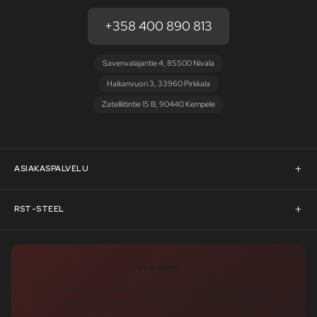
+358 400 890 813
Savenvalajantie 4, 85500 Nivala
Haikanvuori 3, 33960 Pirkkala
Zatelliitintie 15 B, 90440 Kempele
ASIAKASPALVELU
Asiakaspalvelu
RST-STEEL
Pyydä tarjous
RST-Steelin tarina
Uutiskirje
Rahoitus
rst-steel.com
Tilaa uutiskirje – nappaa heti -10 % alennuskoodi ja pysy ajan
tasalla uutuuksista, tarjouksista ja kampanjoista!
Toimitusehdot