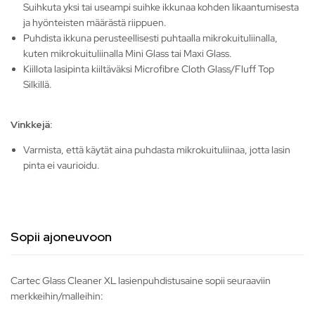
Suihkuta yksi tai useampi suihke ikkunaa kohden likaantumisesta
ja hyönteisten määrästä riippuen.
Puhdista ikkuna perusteellisesti puhtaalla mikrokuituliinalla,
kuten mikrokuituliinalla Mini Glass tai Maxi Glass.
Kiillota lasipinta kiiltäväksi Microfibre Cloth Glass/Fluff Top
Silkillä.
Vinkkejä:
Varmista, että käytät aina puhdasta mikrokuituliinaa, jotta lasin
pinta ei vaurioidu.
Sopii ajoneuvoon
Cartec Glass Cleaner XL lasienpuhdistusaine sopii seuraaviin
merkkeihin/malleihin: