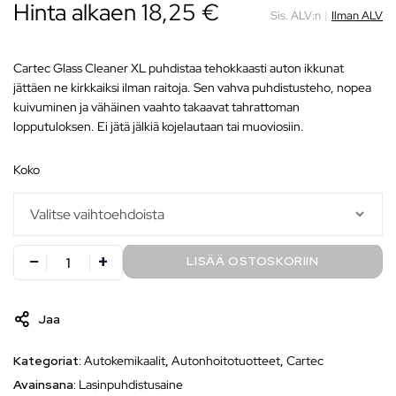
Hinta alkaen
18,25
€
Sis. ALV:n
|
Ilman ALV
Cartec Glass Cleaner XL puhdistaa tehokkaasti auton ikkunat
jättäen ne kirkkaiksi ilman raitoja. Sen vahva puhdistusteho, nopea
kuivuminen ja vähäinen vaahto takaavat tahrattoman
lopputuloksen. Ei jätä jälkiä kojelautaan tai muoviosiin.
koko
LISÄÄ OSTOSKORIIN
Jaa
Kategoriat:
Autokemikaalit
,
Autonhoitotuotteet
,
Cartec
Avainsana:
Lasinpuhdistusaine