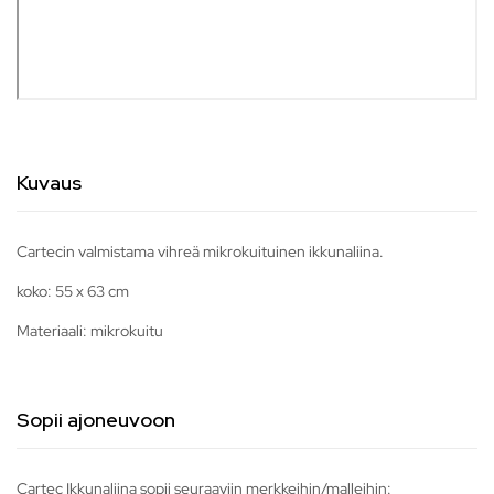
Kuvaus
Cartecin valmistama vihreä mikrokuituinen ikkunaliina.
koko: 55 x 63 cm
Materiaali: mikrokuitu
Sopii ajoneuvoon
Cartec Ikkunaliina sopii seuraaviin merkkeihin/malleihin: