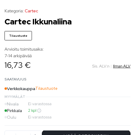
Kategoria:
Cartec
Cartec Ikkunaliina
Tilaustuote
Arvioitu toimitusaika:
7-14 arkipäivää
16,73 €
Sis. ALV:n
|
Ilman ALV
SAATAVUUS
Verkkokauppa
Tilaustuote
MYYMÄLÄT
Nivala
Ei varastossa
Pirkkala
2 kpl
Oulu
Ei varastossa