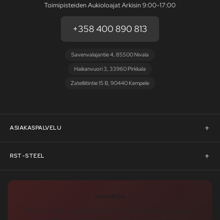
Toimipisteiden Aukioloajat Arkisin 9:00-17:00
+358 400 890 813
Savenvalajantie 4, 85500 Nivala
Haikanvuori 3, 33960 Pirkkala
Zatelliitintie 15 B, 90440 Kempele
ASIAKASPALVELU
Asiakaspalvelu
RST-STEEL
Pyydä tarjous
RST-Steelin tarina
Uutiskirje
Rahoitus
rst-steel.com
Tilaa uutiskirje – nappaa heti -10 % alennuskoodi ja pysy ajan