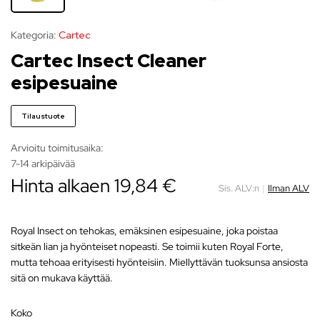
Kategoria:
Cartec
Cartec Insect Cleaner
esipesuaine
Tilaustuote
Arvioitu toimitusaika:
7-14 arkipäivää
Hinta alkaen
19,84
€
Sis. ALV:n
|
Ilman ALV
Royal Insect on tehokas, emäksinen esipesuaine, joka poistaa
sitkeän lian ja hyönteiset nopeasti. Se toimii kuten Royal Forte,
mutta tehoaa erityisesti hyönteisiin. Miellyttävän tuoksunsa ansiosta
sitä on mukava käyttää.
koko