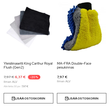
Yleisliinasetti King Carthur Royal
MA-FRA Double-Face
Flush (Gen2)
pesukinnas
7,97
€
6,37
€
7,97 €
-20%
Alin hinta 30 pv:
7,97
€
LISÄÄ OSTOSKORIIN
LISÄÄ OSTOSKORIIN