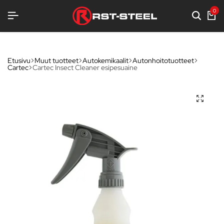
UA
UA
UA
0
Etusivu
Muut tuotteet
Autokemikaalit
Autonhoitotuotteet
Cartec
Cartec Insect Cleaner esipesuaine