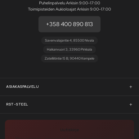
Puhelinpalvelu Arkisin 9:00-17:00
Toimipisteiden Aukioloajat Arkisin 9:00-17:00
+358 400 890 813
Savenvalajantie 4, 85500 Nivala
Haikanvuori 3, 33960 Pirkkala
Zatelliitintie 15 B, 90440 Kempele
ASIAKASPALVELU
Asiakaspalvelu
RST-STEEL
Pyydä tarjous
RST-Steelin tarina
Uutiskirje
Rahoitus
rst-steel.com
Tilaa uutiskirje – nappaa heti -10 % alennuskoodi ja pysy ajan