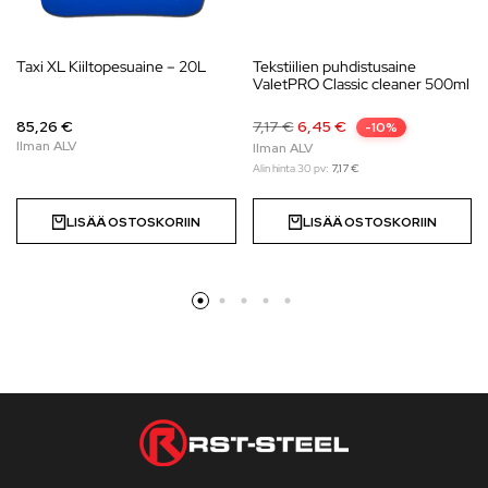
Taxi XL Kiiltopesuaine – 20L
Tekstiilien puhdistusaine
ValetPRO Classic cleaner 500ml
85,26 €
7,17
€
6,45
€
-10%
Alin hinta 30 pv:
7,17
€
LISÄÄ OSTOSKORIIN
LISÄÄ OSTOSKORIIN