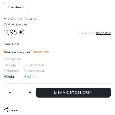
Tilaustuote
Arvioitu toimitusaika:
7-14 arkipäivää
11,95 €
Sis. ALV:n
|
Ilman ALV
SAATAVUUS
Verkkokauppa
Tilaustuote
MYYMÄLÄT
Nivala
Ei varastossa
Pirkkala
Ei varastossa
Oulu
4 kpl
LISÄÄ OSTOSKORIIN
Jaa