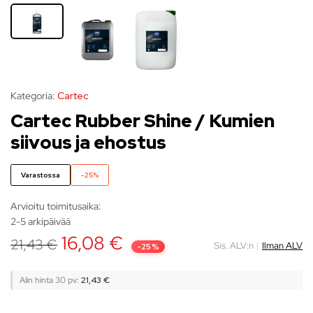
Kategoria:
Cartec
Cartec Rubber Shine / Kumien
siivous ja ehostus
Varastossa
-25%
Arvioitu toimitusaika:
2-5 arkipäivää
16,08
€
21,43
€
Sis. ALV:n
|
Ilman ALV
-25%
Alin hinta 30 pv:
21,43 €