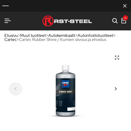
0
Etusivu
Muut tuotteet
Autokemikaalit
Autonhoitotuotteet
Cartec
Cartec Rubber Shine / Kumien siivous ja ehostus