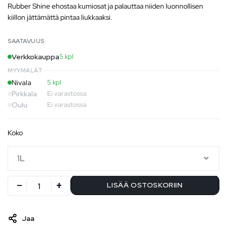
Rubber Shine ehostaa kumiosat ja palauttaa niiden luonnollisen
kiillon jättämättä pintaa liukkaaksi.
SAATAVUUS
Verkkokauppa
5 kpl
MYYMÄLÄT
Nivala
5 kpl
Pirkkala
Ei varastossa
Oulu
Ei varastossa
koko
LISÄÄ OSTOSKORIIN
Jaa