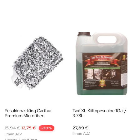
Pesukinnas King Carthur
Taxi XL Kiiltopesuaine 1Gal /
Premium Microfiber
3.78L
15,94
€
12,75
€
27,89 €
-20%
Alin hinta 30 pv:
15,94
€