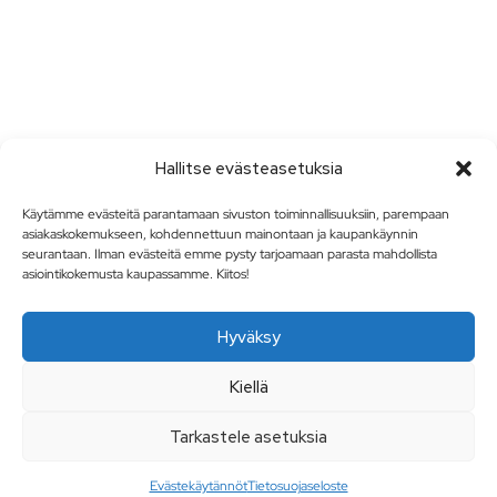
Hallitse evästeasetuksia
Käytämme evästeitä parantamaan sivuston toiminnallisuuksiin, parempaan
asiakaskokemukseen, kohdennettuun mainontaan ja kaupankäynnin
seurantaan. Ilman evästeitä emme pysty tarjoamaan parasta mahdollista
asiointikokemusta kaupassamme. Kiitos!
Hyväksy
Kiellä
Tarkastele asetuksia
Evästekäytännöt
Tietosuojaseloste