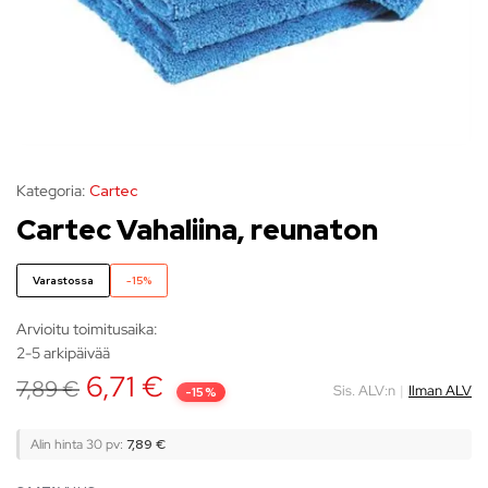
Kategoria:
Cartec
Cartec Vahaliina, reunaton
Varastossa
-15%
Arvioitu toimitusaika:
2-5 arkipäivää
6,71
€
7,89
€
Sis. ALV:n
|
Ilman ALV
-15%
Alin hinta 30 pv:
7,89
€