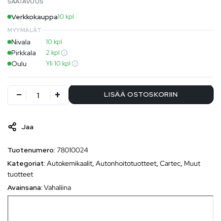
SAATAVUUS
Verkkokauppa
10 kpl
MYYMÄLÄT
Nivala
10 kpl
Pirkkala
2 kpl
Oulu
Yli 10 kpl
LISÄÄ OSTOSKORIIN
Jaa
Tuotenumero:
78010024
Kategoriat:
Autokemikaalit
,
Autonhoitotuotteet
,
Cartec
,
Muut
tuotteet
Avainsana:
Vahaliina