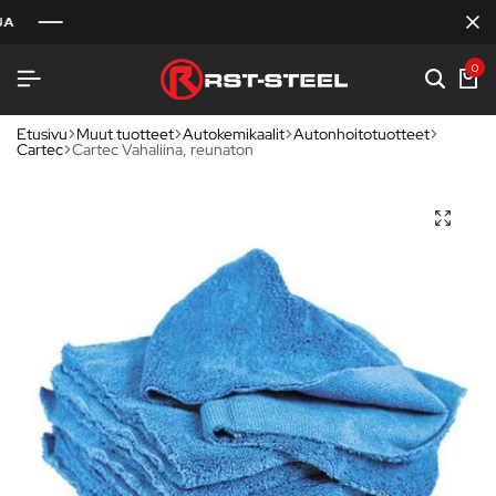
0
Etusivu
Muut tuotteet
Autokemikaalit
Autonhoitotuotteet
Cartec
Cartec Vahaliina, reunaton