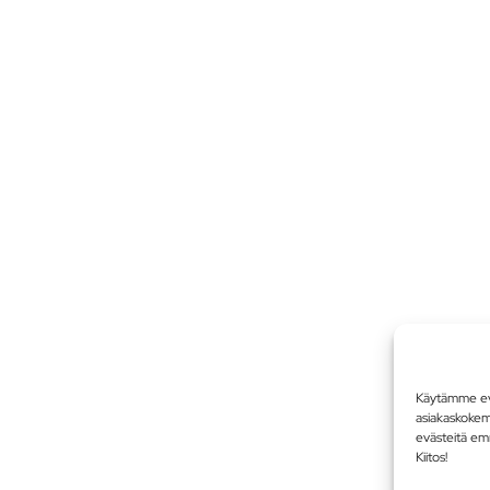
Käytämme evä
asiakaskoke
evästeitä em
Kiitos!