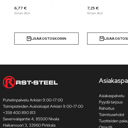
6,77 €
7,25 €
LISÄÄ OSTOSKORIIN
LISÄÄ OSTOS
Asiakaspa
Asiakaspalvelu
Puhelinpalvelu Arkisin 9:00-17:00
Pyydä tarjous
Toimipisteiden Aukioloajat Arkisin 9:00-17:00
Rahoitus
+358 400 890 813
Toimitusehdot
Savenvalajantie 4, 85500 Nivala
Tuotteiden pala
Haikanvuori 3, 33960 Pirkkala
Oma tili