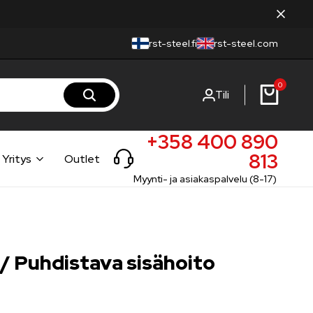
rst-steel.fi
rst-steel.com
0
Tili
+358 400 890
813
Yritys
Outlet
Myynti- ja asiakaspalvelu (8-17)
/ Puhdistava sisähoito