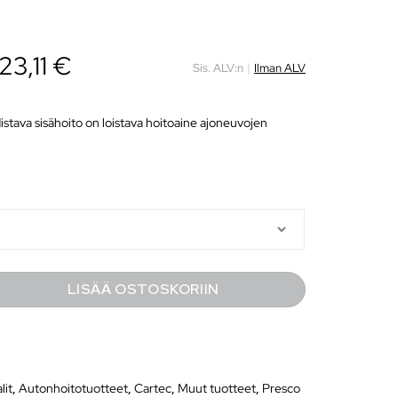
23,11
€
Sis. ALV:n
|
Ilman ALV
stava sisähoito on loistava hoitoaine ajoneuvojen
.
LISÄÄ OSTOSKORIIN
lit
,
Autonhoitotuotteet
,
Cartec
,
Muut tuotteet
,
Presco