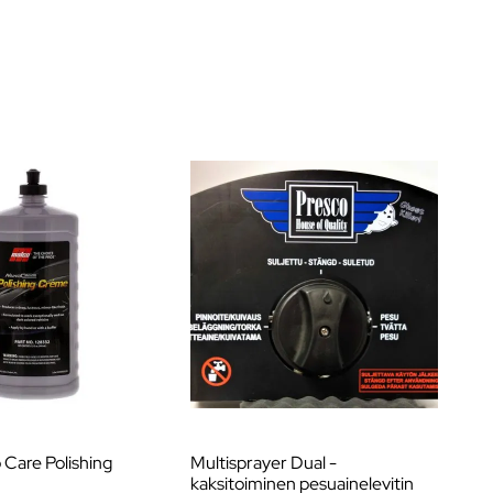
Care Polishing
Multisprayer Dual -
Au
kaksitoiminen pesuainelevitin
Ba