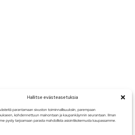
Hallitse evästeasetuksia
steitä parantamaan sivuston toiminnallisuuksiin, parempaan
mukseen, kohdennettuun mainontaan ja kaupankäynnin seurantaan. Ilman
me pysty tarjoamaan parasta mahdollista asiointikokemusta kaupassamme.