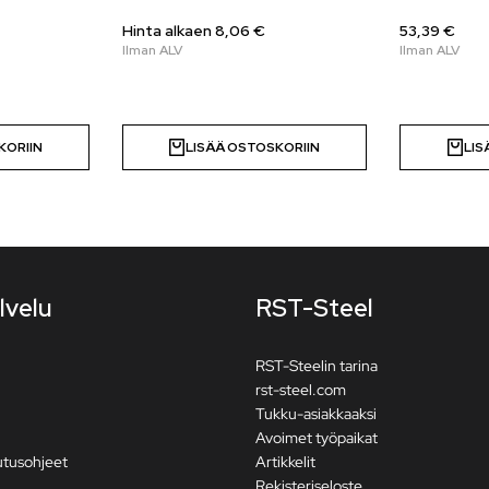
Hinta alkaen
8,06
€
53,39 €
KORIIN
LISÄÄ OSTOSKORIIN
LIS
lvelu
RST-Steel
RST-Steelin tarina
rst-steel.com
Tukku-asiakkaaksi
Avoimet työpaikat
utusohjeet
Artikkelit
Rekisteriseloste