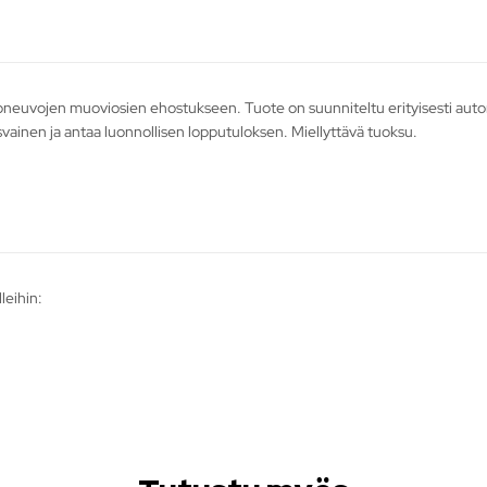
neuvojen muoviosien ehostukseen. Tuote on suunniteltu erityisesti auton si
 rasvainen ja antaa luonnollisen lopputuloksen. Miellyttävä tuoksu.
leihin: