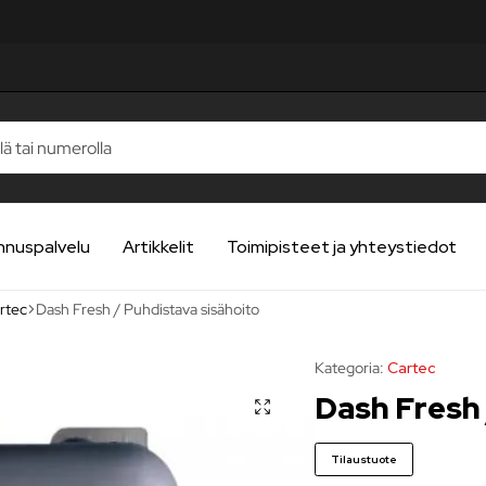
STELUA
STELUA
STELUA
STELUA
STELUA
nnuspalvelu
Artikkelit
Toimipisteet ja yhteystiedot
rtec
Dash Fresh / Puhdistava sisähoito
Kategoria:
Cartec
Dash Fresh 
Tilaustuote