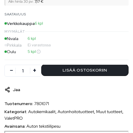
Alin hinta 30 pv:
7,17
€
SAATAVUUS
Verkkokauppa
6 kpl
MYYMÄLÄT
Nivala
6 kpl
Pirkkala
Ei varastossa
Oulu
5 kpl
LISÄÄ OSTOSKORIIN
Jaa
Tuotenumero:
7801071
Kategoriat:
Autokemikaalit
,
Autonhoitotuotteet
,
Muut tuotteet
,
ValetPRO
Avainsana:
Auton tekstiilipesu