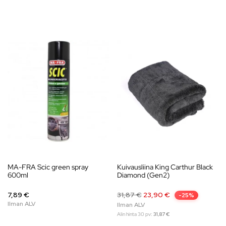
MA-FRA Scic green spray
Kuivausliina King Carthur Black
600ml
Diamond (Gen2)
7,89 €
31,87
€
23,90
€
-25%
Alin hinta 30 pv:
31,87
€