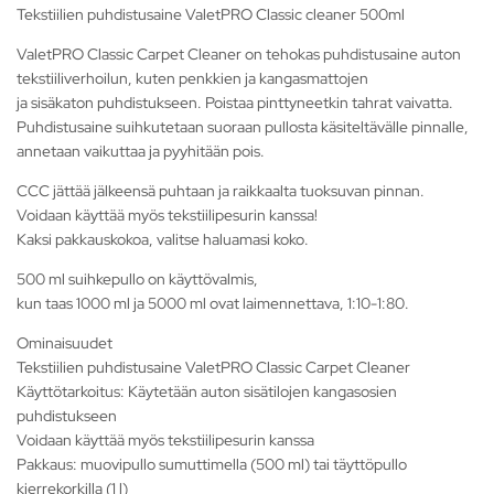
Tekstiilien puhdistusaine ValetPRO Classic cleaner 500ml
ValetPRO Classic Carpet Cleaner on tehokas puhdistusaine auton
tekstiiliverhoilun, kuten penkkien ja kangasmattojen
ja sisäkaton puhdistukseen. Poistaa pinttyneetkin tahrat vaivatta.
Puhdistusaine suihkutetaan suoraan pullosta käsiteltävälle pinnalle,
annetaan vaikuttaa ja pyyhitään pois.
CCC jättää jälkeensä puhtaan ja raikkaalta tuoksuvan pinnan.
Voidaan käyttää myös tekstiilipesurin kanssa!
Kaksi pakkauskokoa, valitse haluamasi koko.
500 ml suihkepullo on käyttövalmis,
kun taas 1000 ml ja 5000 ml ovat laimennettava, 1:10-1:80.
Ominaisuudet
Tekstiilien puhdistusaine ValetPRO Classic Carpet Cleaner
Käyttötarkoitus: Käytetään auton sisätilojen kangasosien
puhdistukseen
Voidaan käyttää myös tekstiilipesurin kanssa
Pakkaus: muovipullo sumuttimella (500 ml) tai täyttöpullo
kierrekorkilla (1 l)