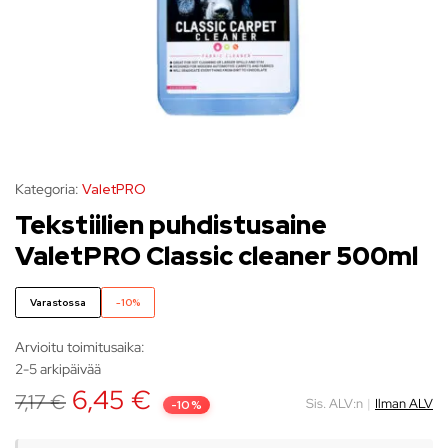
Kategoria:
ValetPRO
Tekstiilien puhdistusaine
ValetPRO Classic cleaner 500ml
Varastossa
-10%
Arvioitu toimitusaika:
2-5 arkipäivää
6,45
€
7,17
€
Sis. ALV:n
|
Ilman ALV
-10%