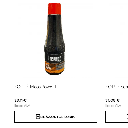
FORTÉ Moto Power I
FORTÉ seal
23,11 €
31,08 €
LISÄÄ OSTOSKORIIN