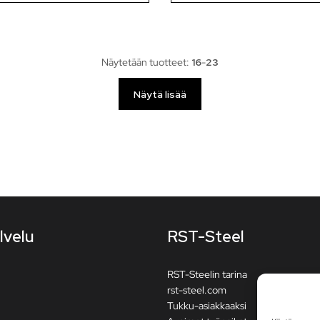
Näytetään tuotteet:
16
-
23
Näytä lisää
lvelu
RST-Steel
RST-Steelin tarina
rst-steel.com
Tukku-asiakkaaksi