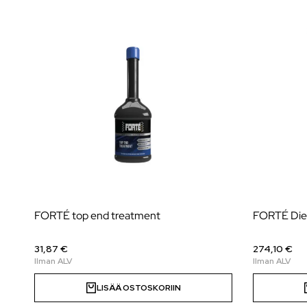
FORTÉ top end treatment
FORTÉ Diese
31,87 €
274,10 €
LISÄÄ OSTOSKORIIN