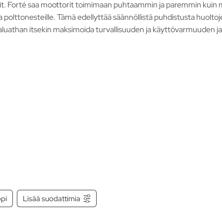
t. Forté saa moottorit toimimaan puhtaammin ja paremmin kuin
 ja polttonesteille. Tämä edellyttää säännöllistä puhdistusta huol
luathan itsekin maksimoida turvallisuuden ja käyttövarmuuden ja
pi
Lisää suodattimia