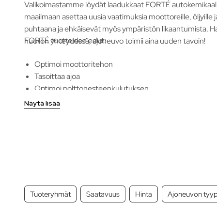
Valikoimastamme löydät laadukkaat FORTÉ autokemikaali
maailmaan asettaa uusia vaatimuksia moottoreille, öljyille
puhtaana ja ehkäisevät myös ympäristön likaantumista. Ha
FORTÉ tuotteiden edut:
huollon yhteydessä, ajoneuvo toimii aina uuden tavoin!
Optimoi moottoritehon
Tasoittaa ajoa
Optimoi polttonesteenkulutuksen
Maksimoi käyttövarmuuden
Näytä lisää
Puhdistaa pakokaasuja
Tuoteryhmät
Saatavuus
Hinta
Ajoneuvon tyyp