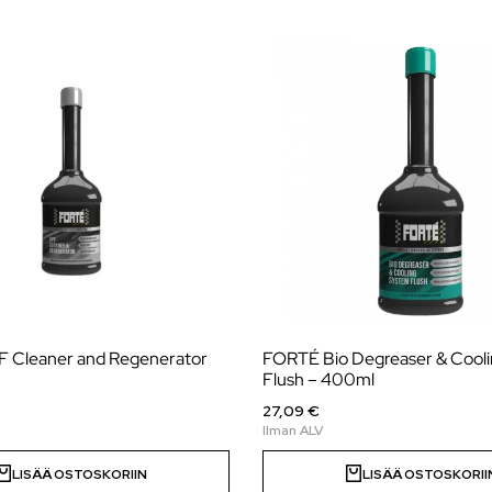
 Cleaner and Regenerator
FORTÉ Bio Degreaser & Cool
Flush – 400ml
27,09 €
LISÄÄ OSTOSKORIIN
LISÄÄ OSTOSKORII