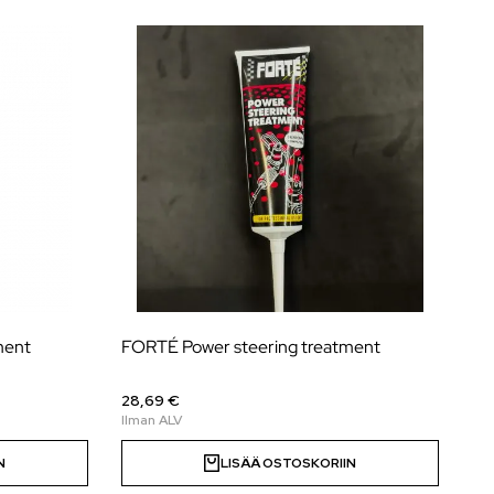
ment
FORTÉ Power steering treatment
28,69 €
N
LISÄÄ OSTOSKORIIN