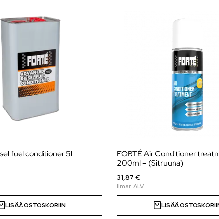
l fuel conditioner 5l
FORTÉ Air Conditioner treat
200ml – (Sitruuna)
31,87 €
LISÄÄ OSTOSKORIIN
LISÄÄ OSTOSKORII