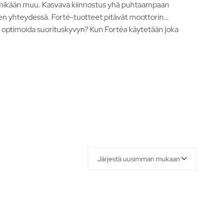
 mikään muu. Kasvava kiinnostus yhä puhtaampaan
tojen yhteydessä. Forté-tuotteet pitävät moottorin
 optimoida suorituskyvyn? Kun Fortéa käytetään joka
Järjestä uusimman mukaan