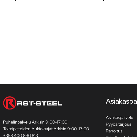
Asiakaspa
Asiakaspalvelu
Puhelinpalvelu Arkisin 9:00-17:00
Pyydä tarjous
Toimipisteiden Aukioloajat Arkisin 9:00-17:00
Rahoitus
+358 400 890 813