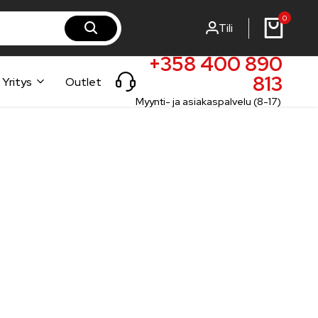
0
Tili
rst-steel.fi
rst-steel.com
+358 400 890
813
Yritys
Outlet
Myynti- ja asiakaspalvelu (8-17)