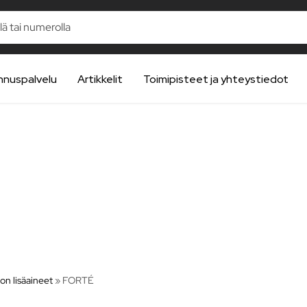
nnuspalvelu
Artikkelit
Toimipisteet ja yhteystiedot
ton lisäaineet
»
FORTÉ