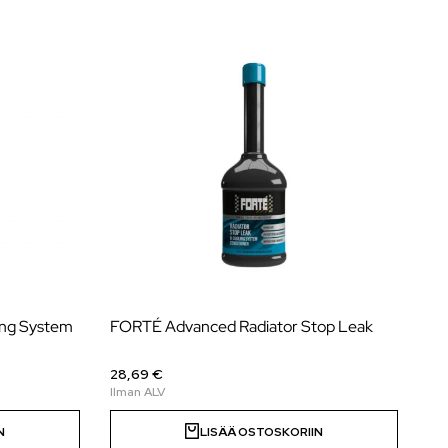
ing System
FORTÉ Advanced Radiator Stop Leak
28,69 €
N
LISÄÄ OSTOSKORIIN