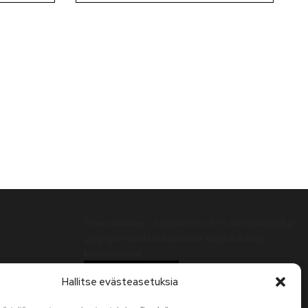
Uutiskirje
Tilaa uutiskirje – nappaa heti -10 % alennuskoodi ja
pysy ajan tasalla uutuuksista, tarjouksista ja
kampanjoista!
Tilaa uutiskirje
Hallitse evästeasetuksia