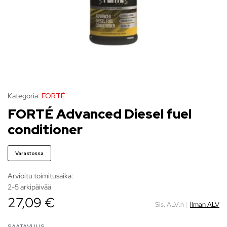
Kategoria:
FORTÉ
FORTÉ Advanced Diesel fuel
conditioner
Varastossa
Arvioitu toimitusaika:
2-5 arkipäivää
27,09 €
Sis. ALV:n
|
Ilman ALV
SAATAVUUS