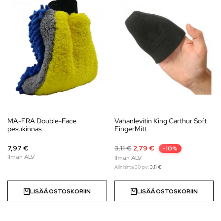
MA-FRA Double-Face
Vahanlevitin King Carthur Soft
pesukinnas
FingerMitt
7,97 €
3,11
€
2,79
€
-10%
Alin hinta 30 pv:
3,11
€
LISÄÄ OSTOSKORIIN
LISÄÄ OSTOSKORIIN