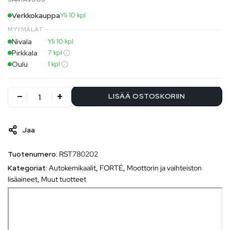
Verkkokauppa
Yli 10 kpl
MYYMÄLÄT
Nivala
Yli 10 kpl
Pirkkala
7 kpl
Oulu
1 kpl
LISÄÄ OSTOSKORIIN
Jaa
Tuotenumero:
RST780202
Kategoriat:
Autokemikaalit
,
FORTÉ
,
Moottorin ja vaihteiston
lisäaineet
,
Muut tuotteet