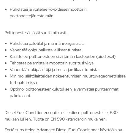
Puhdistaa ja voitelee koko dieselmoottorin
polttonestejärjestelmän
Polttonestesäiliöstä suuttimiin asti.
Puhdistaa palotilat ja männänrengasurat.
Vähentää ohipuhallusta ja likaantumista.
Käsittelee polttonesteen sisältämän kosteuden (biodiesel).
Tehostaa palamista ja moottorin suorituskykyä.
Vähentää nokipäästöjä ja imusarjan likaantumista.
Minimoi säätölaitteiden nokeentumisen muuttuvageometrisissa
turboahtimissa.
Optimoi polttonesteenkulutuksen ja varmistaa puhtaammat
pakokaasut.
Diesel Fuel Conditioner sopii kaikille dieselpolttonesteille, B30
mukaan lukien. Tuote on EN 590 -standardin mukainen.
Forté suosittelee Advanced Diesel Fuel Conditioner käyttöä aina