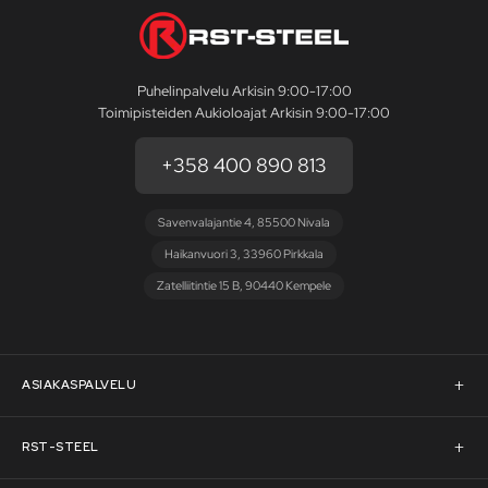
Puhelinpalvelu Arkisin 9:00-17:00
Toimipisteiden Aukioloajat Arkisin 9:00-17:00
+358 400 890 813
Savenvalajantie 4, 85500 Nivala
Haikanvuori 3, 33960 Pirkkala
Zatelliitintie 15 B, 90440 Kempele
ASIAKASPALVELU
Asiakaspalvelu
RST-STEEL