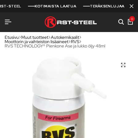
-STEEL
-STEEL
-STEEL
KOTIMAISTA LAATUA
KOTIMAISTA LAATUA
KOTIMAISTA LAATUA
TERÄKSENLUJAA VARUSTE
TERÄKSENLUJAA VARUSTE
TERÄKSENLUJAA VARUSTE
0
Etusivu
Muut tuotteet
Autokemikaalit
Moottorin ja vaihteiston lisäaineet
RVS
RVS TECHNOLOGY® Pienkone Ase ja lukko öljy 48ml