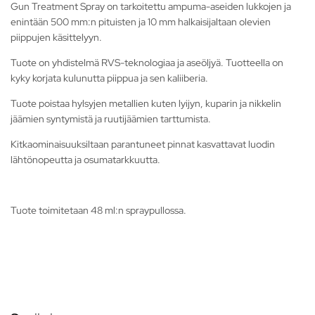
Gun Treatment Spray on tarkoitettu ampuma-aseiden lukkojen ja
enintään 500 mm:n pituisten ja 10 mm halkaisijaltaan olevien
piippujen käsittelyyn.
Tuote on yhdistelmä RVS-teknologiaa ja aseöljyä. Tuotteella on
kyky korjata kulunutta piippua ja sen kaliiberia.
Tuote poistaa hylsyjen metallien kuten lyijyn, kuparin ja nikkelin
jäämien syntymistä ja ruutijäämien tarttumista.
Kitkaominaisuuksiltaan parantuneet pinnat kasvattavat luodin
lähtönopeutta ja osumatarkkuutta.
Tuote toimitetaan 48 ml:n spraypullossa.