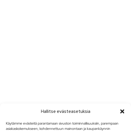
Hallitse evästeasetuksia
Käytämme evästeitä parantamaan sivuston toiminnallisuuksiin, parempaan
asiakaskokemukseen, kohdennettuun mainontaan ja kaupankäynnin