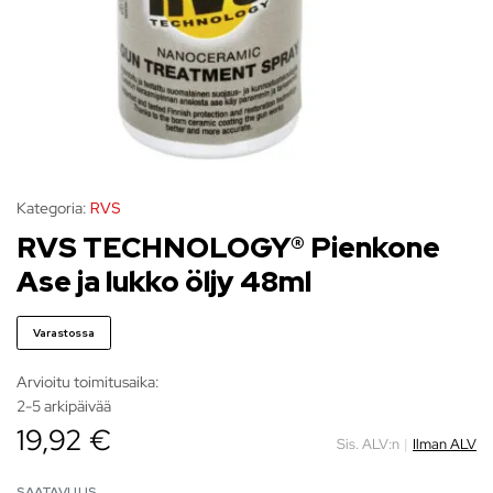
Kategoria:
RVS
RVS TECHNOLOGY® Pienkone
Ase ja lukko öljy 48ml
Varastossa
Arvioitu toimitusaika:
2-5 arkipäivää
19,92 €
Sis. ALV:n
|
Ilman ALV
SAATAVUUS