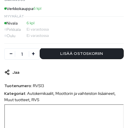
Verkkokauppa
6 kpl
MYYMÄLÄT
Nivala
6 kpl
Pirkkala
Ei varastossa
Oulu
Ei varastossa
LISÄÄ OSTOSKORIIN
Jaa
Tuotenumero:
RVS13
Kategoriat:
Autokemikaalit
,
Moottorin ja vaihteiston lisäaineet
,
Muut tuotteet
,
RVS