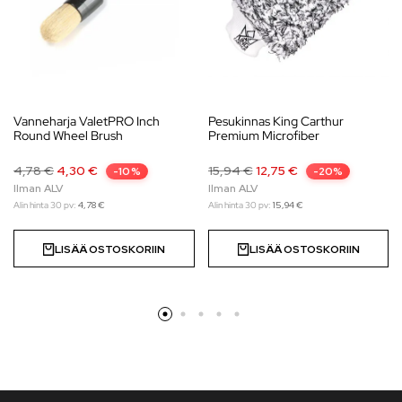
Vanneharja ValetPRO Inch
Pesukinnas King Carthur
Round Wheel Brush
Premium Microfiber
4,78
€
4,30
€
15,94
€
12,75
€
-10%
-20%
Alin hinta 30 pv:
4,78
€
Alin hinta 30 pv:
15,94
€
LISÄÄ OSTOSKORIIN
LISÄÄ OSTOSKORIIN