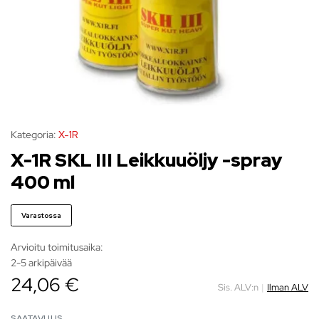
Kategoria:
X-1R
X-1R SKL III Leikkuuöljy -spray
400 ml
Varastossa
Arvioitu toimitusaika:
2-5 arkipäivää
24,06 €
Sis. ALV:n
|
Ilman ALV
SAATAVUUS