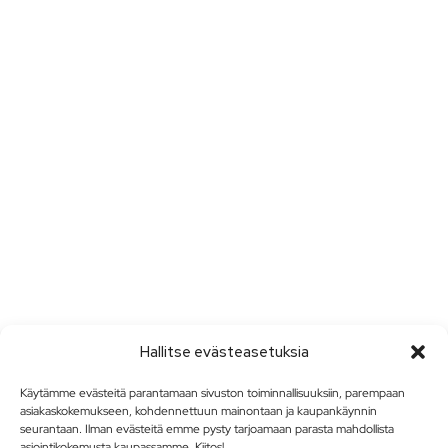
Hallitse evästeasetuksia
Käytämme evästeitä parantamaan sivuston toiminnallisuuksiin, parempaan
asiakaskokemukseen, kohdennettuun mainontaan ja kaupankäynnin
seurantaan. Ilman evästeitä emme pysty tarjoamaan parasta mahdollista
asiointikokemusta kaupassamme. Kiitos!