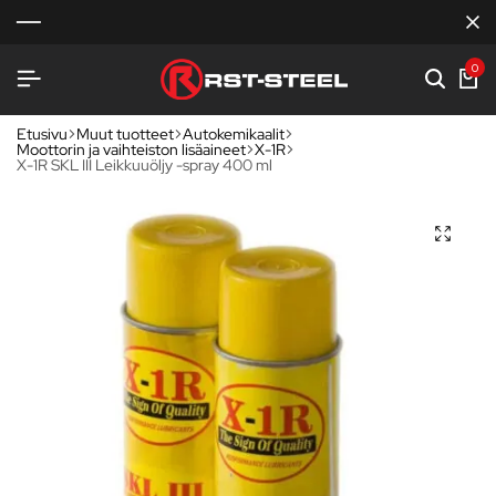
0
Etusivu
Muut tuotteet
Autokemikaalit
Moottorin ja vaihteiston lisäaineet
X-1R
X-1R SKL III Leikkuuöljy -spray 400 ml