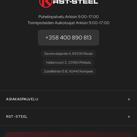
Puhelinpalvelu Arkisin 9:00-17:00
Toimipisteiden Aukioloajat Arkisin 9:00-17:00
+358 400 890 813
Savenvalajantie 4, 85500 Nivala
Haikanvuori 3, 33960 Pirkkala
Zatelliitintie 15 B, 90440 Kempele
ASIAKASPALVELU
Asiakaspalvelu
RST-STEEL
Pyydä tarjous
RST-Steelin tarina