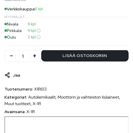
Verkkokauppa
8 kpl
MYYMÄLÄT
Nivala
8 kpl
Pirkkala
4 kpl
Oulu
2 kpl
LISÄÄ OSTOSKORIIN
Jaa
Tuotenumero:
X1R613
Kategoriat:
Autokemikaalit
,
Moottorin ja vaihteiston lisäaineet
,
Muut tuotteet
,
X-1R
Avainsana:
X-1R