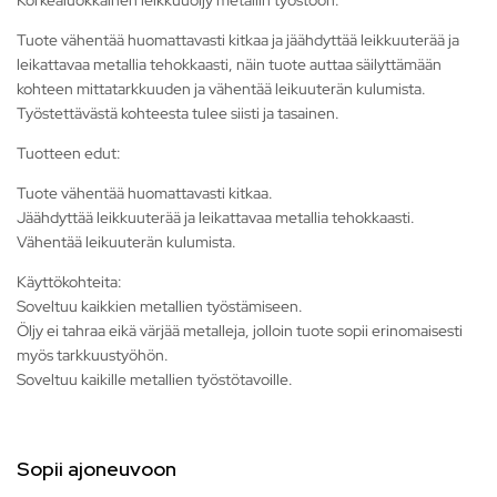
Korkealuokkainen leikkuuöljy metallin työstöön.
Tuote vähentää huomattavasti kitkaa ja jäähdyttää leikkuuterää ja
leikattavaa metallia tehokkaasti, näin tuote auttaa säilyttämään
kohteen mittatarkkuuden ja vähentää leikuuterän kulumista.
Työstettävästä kohteesta tulee siisti ja tasainen.
Tuotteen edut:
Tuote vähentää huomattavasti kitkaa.
Jäähdyttää leikkuuterää ja leikattavaa metallia tehokkaasti.
Vähentää leikuuterän kulumista.
Käyttökohteita:
Soveltuu kaikkien metallien työstämiseen.
Öljy ei tahraa eikä värjää metalleja, jolloin tuote sopii erinomaisesti
myös tarkkuustyöhön.
Soveltuu kaikille metallien työstötavoille.
Sopii ajoneuvoon