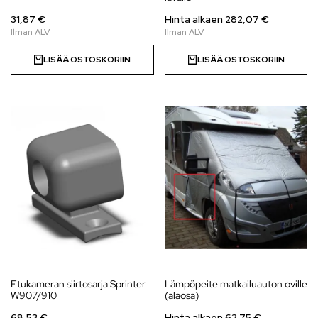
31,87 €
Hinta alkaen 282,07 €
LISÄÄ OSTOSKORIIN
LISÄÄ OSTOSKORIIN
Etukameran siirtosarja Sprinter
Lämpöpeite matkailuauton oville
W907/910
(alaosa)
68,53 €
Hinta alkaen 63,75 €