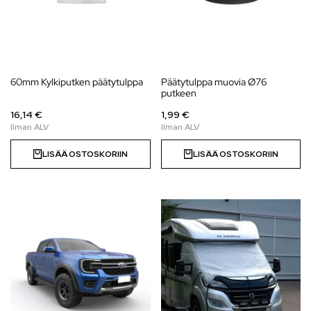
60mm Kylkiputken päätytulppa
Päätytulppa muovia Ø76
putkeen
16,14 €
1,99 €
LISÄÄ OSTOSKORIIN
LISÄÄ OSTOSKORIIN