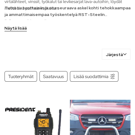
virtalähteet, vinssit, työkalut tai levikesarjat lava-autoihin, löydät
Tutustu tuotteisiin ja ota seuraava askel kohti tehokkaampaa
meiltä aina parhaan ratkaisun.
ja ammattimaisempaa työskentelyä RST-Steelin
lisävarusteiden avulla.
Näytä lisää
Järjestä
Tuoteryhmät
Saatavuus
Lisää suodattimia