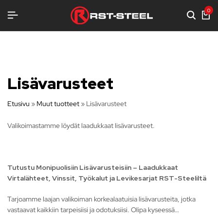
USTELUA
USTELUA
USTELUA
0
Lisävarusteet
Etusivu
»
Muut tuotteet
»
Lisävarusteet
Valikoimastamme löydät laadukkaat lisävarusteet.
Tutustu Monipuolisiin Lisävarusteisiin – Laadukkaat
Virtalähteet, Vinssit, Työkalut ja Levikesarjat RST-Steeliltä
Tarjoamme laajan valikoiman korkealaatuisia lisävarusteita, jotka
vastaavat kaikkiin tarpeisiisi ja odotuksiisi. Olipa kyseessä