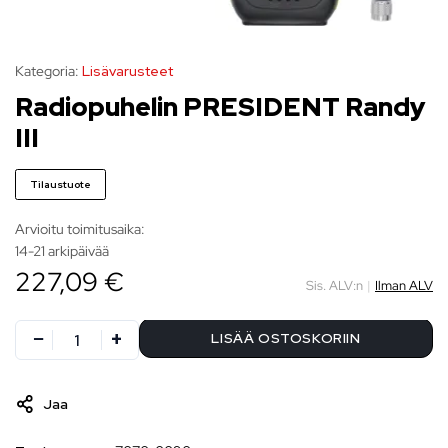
Kategoria:
Lisävarusteet
Radiopuhelin PRESIDENT Randy
III
Tilaustuote
Arvioitu toimitusaika:
14-21 arkipäivää
227,09 €
Sis. ALV:n
|
Ilman ALV
LISÄÄ OSTOSKORIIN
Jaa