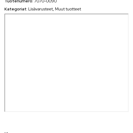
Tuotenumero:
7070-0090
Kategoriat:
Lisävarusteet
,
Muut tuotteet