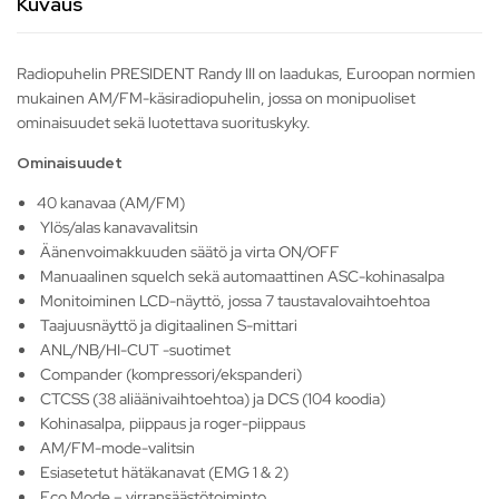
Kuvaus
Radiopuhelin PRESIDENT Randy III on laadukas, Euroopan normien
mukainen AM/FM-käsiradiopuhelin, jossa on monipuoliset
ominaisuudet sekä luotettava suorituskyky.
Ominaisuudet
40 kanavaa (AM/FM)
Ylös/alas kanavavalitsin
Äänenvoimakkuuden säätö ja virta ON/OFF
Manuaalinen squelch sekä automaattinen ASC-kohinasalpa
Monitoiminen LCD-näyttö, jossa 7 taustavalovaihtoehtoa
Taajuusnäyttö ja digitaalinen S-mittari
ANL/NB/HI-CUT -suotimet
Compander (kompressori/ekspanderi)
CTCSS (38 aliäänivaihtoehtoa) ja DCS (104 koodia)
Kohinasalpa, piippaus ja roger-piippaus
AM/FM-mode-valitsin
Esiasetetut hätäkanavat (EMG 1 & 2)
Eco Mode – virransäästötoiminto