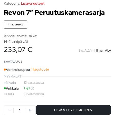
Kategoria:
Lisävarusteet
Revon 7″ Peruutuskamerasarja
Tilaustuote
Arvioitu toimitusaika:
14-21 arkipäivää
233,07 €
Sis. ALV:n
|
Ilman ALV
SAATAVUUS
Verkkokauppa
Tilaustuote
MYYMÄLÄT
Nivala
Ei varastossa
Pirkkala
1 kpl
Oulu
Ei varastossa
LISÄÄ OSTOSKORIIN