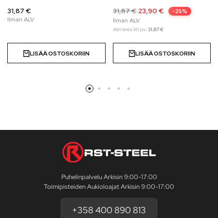
31,87 €
31,87
€
23,90
€
-25%
Alin hinta 30 pv:
31,87
€
LISÄÄ OSTOSKORIIN
LISÄÄ OSTOSKORIIN
Puhelinpalvelu Arkisin 9:00-17:00
Toimipisteiden Aukioloajat Arkisin 9:00-17:00
+358 400 890 813