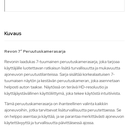
Kuvaus
Revon 7″ Peruutuskamerasarja
Revonin laadukas 7-tuumainen peruutuskamerasarja, joka tarjoaa
käyttäjälle luotettavan ratkaisun lisätä turvallisuutta ja mukavuutta
ajoneuvon peruutustilanteissa. Sarja sisältää korkealaatuisen 7-
tuumaisen näytön ja kestävän peruutuskameran, joka asennetaan
helposti auton taakse. Näytössä on terävä HD-resoluutio ja
käyttäjäystävällinen käyttöliittymä, joka tekee käytöstä intuitiivista.
Tämä peruutuskamerasarja on ihanteellinen valinta kaikkiin
ajoneuvoihin, jotka tarvitsevat lisäturvallisuutta peruutettaessa. Se
on helppo asentaa ja käyttää, ja se parantaa merkittävästi ajoneuvon
käytettävyyttä ja turvallisuutta päivittäisessä ajossa.