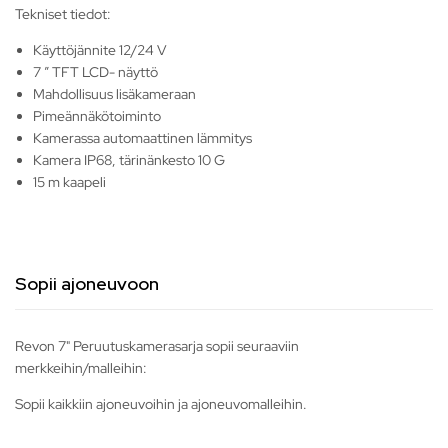
Tekniset tiedot:
Käyttöjännite 12/24 V
7 ” TFT LCD- näyttö
Mahdollisuus lisäkameraan
Pimeännäkötoiminto
Kamerassa automaattinen lämmitys
Kamera IP68, tärinänkesto 10 G
15 m kaapeli
Sopii ajoneuvoon
Revon 7" Peruutuskamerasarja sopii seuraaviin
merkkeihin/malleihin:
Sopii kaikkiin ajoneuvoihin ja ajoneuvomalleihin.