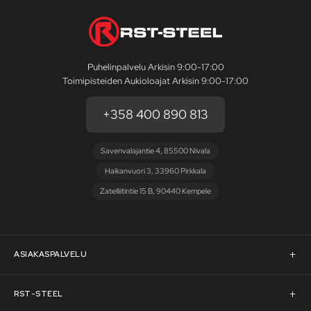
Puhelinpalvelu Arkisin 9:00-17:00
Toimipisteiden Aukioloajat Arkisin 9:00-17:00
+358 400 890 813
Savenvalajantie 4, 85500 Nivala
Haikanvuori 3, 33960 Pirkkala
Zatelliitintie 15 B, 90440 Kempele
ASIAKASPALVELU
Asiakaspalvelu
RST-STEEL