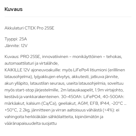
Kuvaus
Akkulaturi CTEK Pro 25SE
Tyyppi: 25A
Jännite: 12V
Kuvaus: PRO 25SE, innovatiivinen – monikäyttöinen – tehokas,
automaattilaturi ja virtalähde,
KAIKILLE 12V ajoneuvoakuille: myös LiFePo4 litiumioni (erilllinen
latausohjelma), lyijyakkujen elvytys, akkutesti, jatkuva jännite,
akun ylläpito, lataustilan seuraus, useita latausohjelmia, soveltuu
myös start-stop järjestelmille, 2m latauskaapelit, 1.9m virtajohto,
kestävä ja vankkarakenteinen. 30-450Ah: LiFePO4, 40-500Ah:
märkäakut, kalsium (Ca/Ca), geeliakut, AGM, EFB, IP44, -20°C …
+50°C, 2.2kg, jännitteen ja virran aaltoisuus vähäistä (<4%): ei
vahingoita herkkiäkään sähkölaitteita, kipinöimätön ja
vääränapaisuudelta suojattu