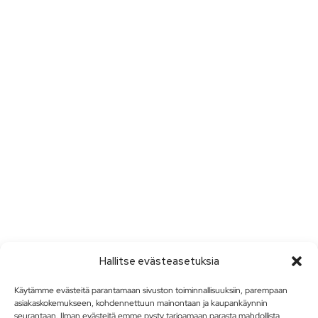
Hallitse evästeasetuksia
Käytämme evästeitä parantamaan sivuston toiminnallisuuksiin, parempaan
asiakaskokemukseen, kohdennettuun mainontaan ja kaupankäynnin
seurantaan. Ilman evästeitä emme pysty tarjoamaan parasta mahdollista