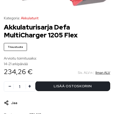
Kategoria:
Akkulaturit
Akkulaturisarja Defa
MultiCharger 1205 Flex
Tilaustuote
Arvioitu toimitusaika:
14-21 arkipäivää
234,26 €
Sis. ALV:n
|
Ilman ALV
LISÄÄ OSTOSKORIIN
Jaa