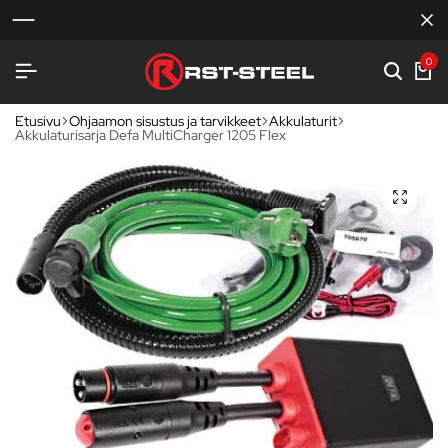
0
Etusivu
Ohjaamon sisustus ja tarvikkeet
Akkulaturit
Akkulaturisarja Defa MultiCharger 1205 Flex