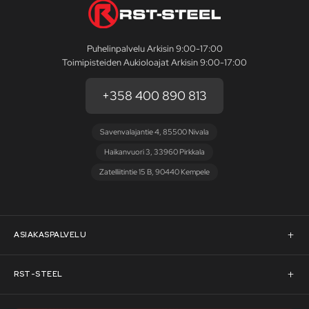
Puhelinpalvelu Arkisin 9:00-17:00
Toimipisteiden Aukioloajat Arkisin 9:00-17:00
+358 400 890 813
Savenvalajantie 4, 85500 Nivala
Haikanvuori 3, 33960 Pirkkala
Zatelliitintie 15 B, 90440 Kempele
ASIAKASPALVELU
Asiakaspalvelu
RST-STEEL
Pyydä tarjous