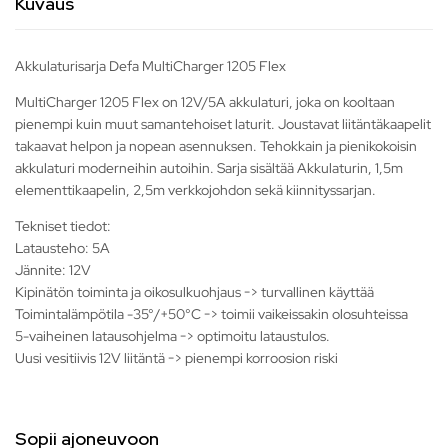
Kuvaus
Akkulaturisarja Defa MultiCharger 1205 Flex
MultiCharger 1205 Flex on 12V/5A akkulaturi, joka on kooltaan
pienempi kuin muut samantehoiset laturit. Joustavat liitäntäkaapelit
takaavat helpon ja nopean asennuksen. Tehokkain ja pienikokoisin
akkulaturi moderneihin autoihin. Sarja sisältää Akkulaturin, 1,5m
elementtikaapelin, 2,5m verkkojohdon sekä kiinnityssarjan.
Tekniset tiedot:
Latausteho: 5A
Jännite: 12V
Kipinätön toiminta ja oikosulkuohjaus -> turvallinen käyttää
Toimintalämpötila -35°/+50°C -> toimii vaikeissakin olosuhteissa
5-vaiheinen latausohjelma -> optimoitu lataustulos.
Uusi vesitiivis 12V liitäntä -> pienempi korroosion riski
Sopii ajoneuvoon