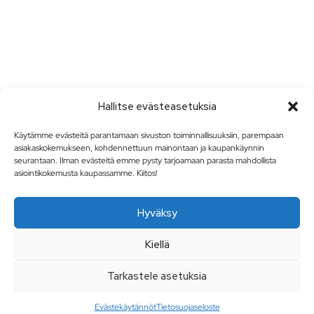
Hallitse evästeasetuksia
Käytämme evästeitä parantamaan sivuston toiminnallisuuksiin, parempaan
asiakaskokemukseen, kohdennettuun mainontaan ja kaupankäynnin
seurantaan. Ilman evästeitä emme pysty tarjoamaan parasta mahdollista
asiointikokemusta kaupassamme. Kiitos!
Hyväksy
Kiellä
Tarkastele asetuksia
Evästekäytännöt
Tietosuojaseloste