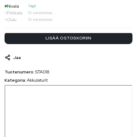
Nivala
1 kpl
Pirkkala
Ei varastossa
Oulu
Ei varastossa
LISÄÄ OSTOSKORIIN
Jaa
Tuotenumero:
STA018
Kategoria:
Akkulaturit