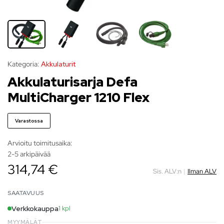
Kategoria:
Akkulaturit
Akkulaturisarja Defa
MultiCharger 1210 Flex
Varastossa
Arvioitu toimitusaika:
2-5 arkipäivää
314,74 €
Sis. ALV:n
|
Ilman ALV
SAATAVUUS
Verkkokauppa
1 kpl
MYYMÄLÄT