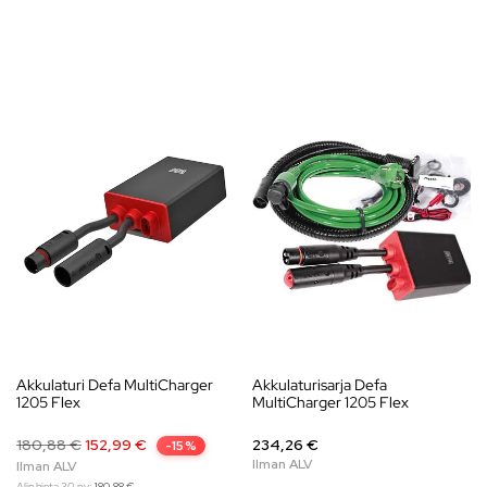
Akkulaturi Defa MultiCharger
Akkulaturisarja Defa
1205 Flex
MultiCharger 1205 Flex
180,88
€
152,99
€
234,26 €
-15%
Alin hinta 30 pv:
180,88
€