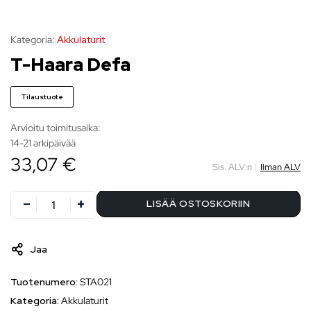
Kategoria:
Akkulaturit
T-Haara Defa
Tilaustuote
Arvioitu toimitusaika:
14-21 arkipäivää
33,07 €
Sis. ALV:n
|
Ilman ALV
LISÄÄ OSTOSKORIIN
Jaa
Tuotenumero:
STA021
Kategoria:
Akkulaturit