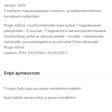
Jännite: 250V
Tuotetieto: haaroituskappale moottorin- ja sisätilanlämmittimen
turvalliseen kytkentään.
PlugIn-liitäntä, moottorinlämmitin tulee kytkeä T-kappaleeseen
jatkojohdolla – EI suoraan, T-kappaletta ei saa asentaa alimmaiseksi
moottoritilaan, jottei se altistuisi vedelle – mudalle – mekaaniselle
rasitukselle, panssarikaapelia ei saa taivuttaa 50mm lähempää
Plugin-liitintä
Lisätieto: IP44, EN 50066-1, EN 60309-1
Sopii ajoneuvoon
T-Haara Defa sopii seuraaviin merkkeihin/malleihin:
Sopii kaikkiin ajoneuvoihin ja ajoneuvomalleihin.