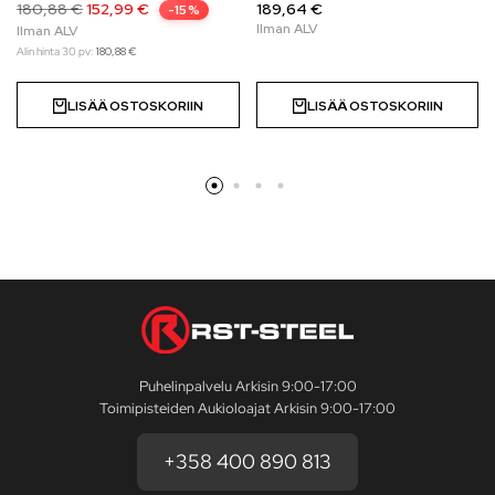
180,88
€
152,99
€
189,64 €
-15%
Alin hinta 30 pv:
180,88
€
LISÄÄ OSTOSKORIIN
LISÄÄ OSTOSKORIIN
Puhelinpalvelu Arkisin 9:00-17:00
Toimipisteiden Aukioloajat Arkisin 9:00-17:00
+358 400 890 813