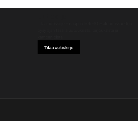
Uutiskirje
Tilaa uutiskirje – nappaa heti -10 % alennuskoodi ja
pysy ajan tasalla uutuuksista, tarjouksista ja
kampanjoista!
Tilaa uutiskirje