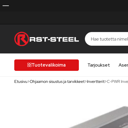
RST-
Kotimaista
Steel
laatua,
laatutietoiselle
Tuotevalikoima
Tarjoukset
Ase
autoilijalle
Etusivu
Ohjaamon sisustus ja tarvikkeet
Invertterit
C-PWR Inve