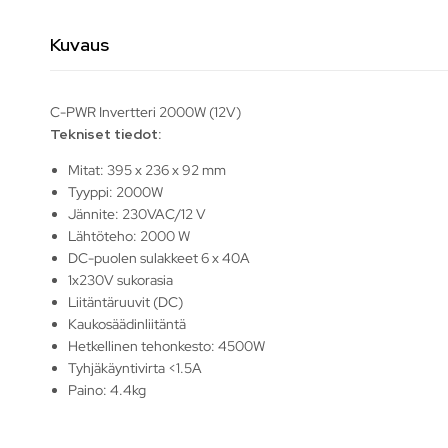
Kuvaus
C-PWR Invertteri 2000W (12V)
Tekniset tiedot:
Mitat: 395 x 236 x 92 mm
Tyyppi: 2000W
Jännite: 230VAC/12 V
Lähtöteho: 2000 W
DC-puolen sulakkeet 6 x 40A
1x230V sukorasia
Liitäntäruuvit (DC)
Kaukosäädinliitäntä
Hetkellinen tehonkesto: 4500W
Tyhjäkäyntivirta <1.5A
Paino: 4.4kg