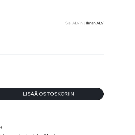
Sis. ALV:n
|
Ilman ALV
LISÄÄ OSTOSKORIIN
9