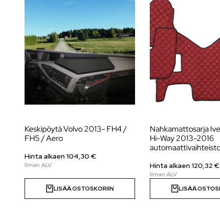
Keskipöytä Volvo 2013- FH4 /
Nahkamattosarja Ivec
FH5 / Aero
Hi-Way 2013-2016
automaattivaihteist
Hinta alkaen 104,30 €
Hinta alkaen 120,32 €
LISÄÄ OSTOSKORIIN
LISÄÄ OSTOS