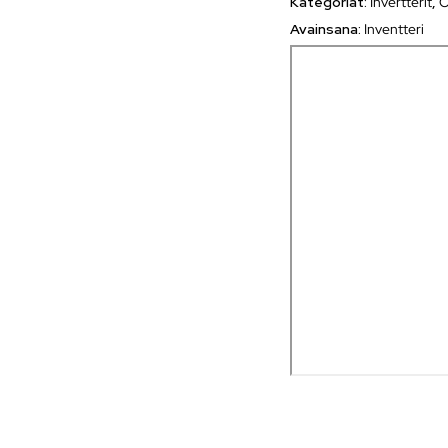
Kategoriat:
Invertterit
,
O
Avainsana:
Inventteri