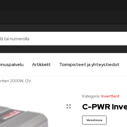
nnuspalvelu
Artikkelit
Toimipisteet ja yhteystiedot
rtteri 2000W, 12V
Kategoria:
Invertterit
C-PWR Inve
Varastossa