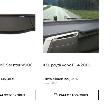
 MB Sprinter W906
XXL pöytä Volvo FH4 2013-
Ke
20
 135,38 €
Hinta alkaen 159,28 €
Hi
ÄÄ OSTOSKORIIN
LISÄÄ OSTOSKORIIN