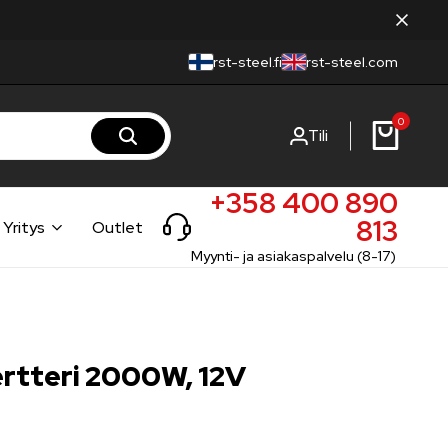
rst-steel.fi
rst-steel.com
0
Tili
+358 400 890
813
Yritys
Outlet
Myynti- ja asiakaspalvelu (8-17)
rtteri 2000W, 12V