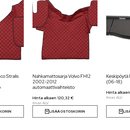
o Stralis
Nahkamattosarja Volvo FH12
Keskipöytä
2002-2012
(06-18)
o
automaattivaihteisto
Hinta alkaen
Hinta alkaen 120,32 €
KORIIN
LISÄÄ OSTOSKORIIN
LIS