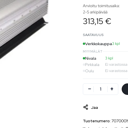
Arvioitu toimitusaika:
2-5 arkipäivää
313,15 €
SAATAVUUS
Verkkokauppa
3 kpl
MYYMÄLÄT
Nivala
3 kpl
Pirkkala
Ei varastossa
Oulu
Ei varastossa
Jaa
Tuotenumero:
7070001