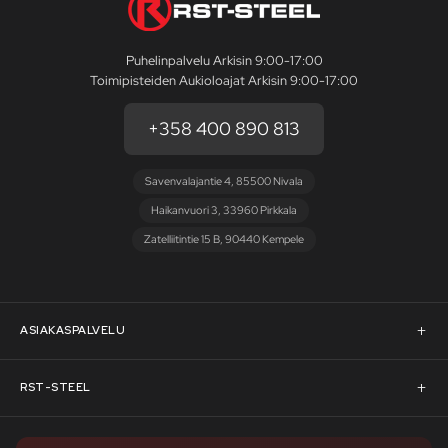
Puhelinpalvelu Arkisin 9:00-17:00
Toimipisteiden Aukioloajat Arkisin 9:00-17:00
+358 400 890 813
Savenvalajantie 4, 85500 Nivala
Haikanvuori 3, 33960 Pirkkala
Zatelliitintie 15 B, 90440 Kempele
ASIAKASPALVELU
Asiakaspalvelu
RST-STEEL
Pyydä tarjous
RST-Steelin tarina