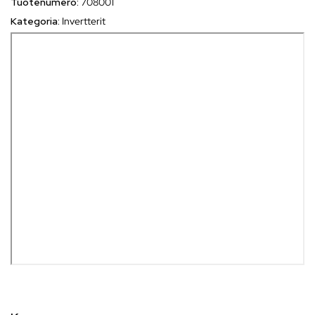
Tuotenumero:
708001
Kategoria:
Invertterit