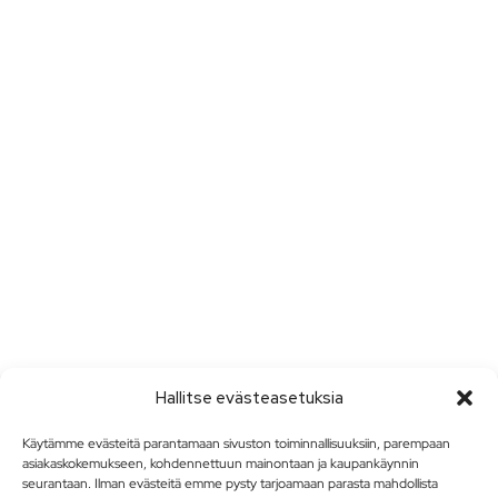
Hallitse evästeasetuksia
Käytämme evästeitä parantamaan sivuston toiminnallisuuksiin, parempaan
asiakaskokemukseen, kohdennettuun mainontaan ja kaupankäynnin
seurantaan. Ilman evästeitä emme pysty tarjoamaan parasta mahdollista