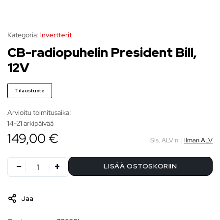
Kategoria:
Invertterit
CB-radiopuhelin President Bill,
12V
Tilaustuote
Arvioitu toimitusaika:
14-21 arkipäivää
149,00 €
Sis. ALV:n
|
Ilman ALV
LISÄÄ OSTOSKORIIN
Jaa