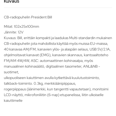
Kuvaus
CB-radiopuhelin President Bill
Mitat: 102x25x100mm
Jännite: 12V
Kuvaus: Bill, erittäin kompakti ja laadukas Multi-standardin mukainen
CB-radiopuhelin jota mahdollista käyttää myös muissa EU-maissa,
40 kanavaa AM/FM, kanavien ylös- ja alaspäin selaus, USB 5V/2.1A,
ohjelmoitavat kanavat (EMG), kanavien skannaus, kantoaaltoteho
FM/AM 4W/4W, ASC: automaattinen kohinasalpa, myös
manuaalinen kohinasäätö, digitaalinen tasometer, ANL&NB -
suotimet,
ulkopuoliseen kaiuttimen avulla kytkettävä kuulutustoiminto,
talkback-toiminto. 0.3kg, merkkiäänipiippaus,
rogerpiippaus (äänimerkki, kun tangentti vapautetaan), monitoimi
LCD-näyttö, mikrofoniliitin (6-nap) etupanelissa, liitin ulkoiselle
kaiuttimelle