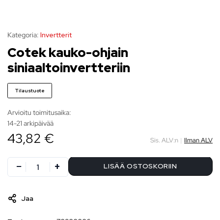
Kategoria:
Invertterit
Cotek kauko-ohjain
siniaaltoinvertteriin
Tilaustuote
Arvioitu toimitusaika:
14-21 arkipäivää
43,82 €
Sis. ALV:n
|
Ilman ALV
LISÄÄ OSTOSKORIIN
Jaa