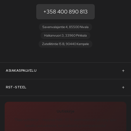
+358 400 890 813
Savenvalajantie 4, 85500 Nivala
Haikanvuori 3, 33960 Pirkkala
Zatelliitintie 15 B, 90440 Kempele
ASIAKASPALVELU
Asiakaspalvelu
RST-STEEL
Pyydä tarjous
RST-Steelin tarina
Uutiskirje
Rahoitus
rst-steel.com
Tilaa uutiskirje – nappaa heti -10 % alennuskoodi ja pysy ajan
tasalla uutuuksista, tarjouksista ja kampanjoista!
Toimitusehdot