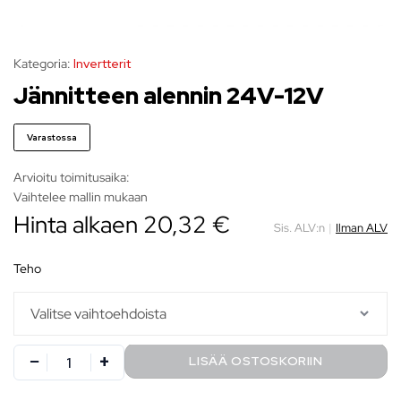
Kategoria:
Invertterit
Jännitteen alennin 24V-12V
Varastossa
Arvioitu toimitusaika:
Vaihtelee mallin mukaan
Hinta alkaen
20,32
€
Sis. ALV:n
|
Ilman ALV
teho
LISÄÄ OSTOSKORIIN