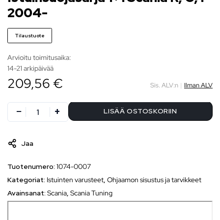
2004-
Tilaustuote
Arvioitu toimitusaika:
14-21 arkipäivää
209,56 €
Sis. ALV:n
|
Ilman ALV
LISÄÄ OSTOSKORIIN
Jaa
Tuotenumero:
1074-0007
Kategoriat:
Istuinten varusteet
,
Ohjaamon sisustus ja tarvikkeet
Avainsanat:
Scania
,
Scania Tuning