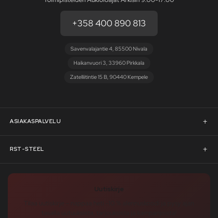
+358 400 890 813
Savenvalajantie 4, 85500 Nivala
Haikanvuori 3, 33960 Pirkkala
Zatelliitintie 15 B, 90440 Kempele
ASIAKASPALVELU
Asiakaspalvelu
RST-STEEL
Pyydä tarjous
RST-Steelin tarina
Uutiskirje
Rahoitus
rst-steel.com
Tilaa uutiskirje – nappaa heti -10 % alennuskoodi ja pysy ajan
tasalla uutuuksista, tarjouksista ja kampanjoista!