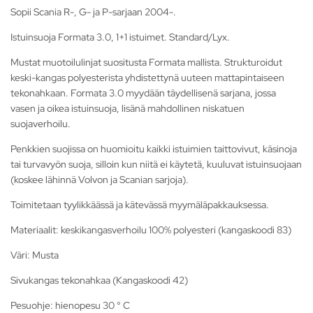
Sopii Scania R-, G- ja P-sarjaan 2004-.
Istuinsuoja Formata 3.0, 1+1 istuimet. Standard/Lyx.
Mustat muotoilulinjat suositusta Formata mallista. Strukturoidut
keski-kangas polyesterista yhdistettynä uuteen mattapintaiseen
tekonahkaan. Formata 3.0 myydään täydellisenä sarjana, jossa
vasen ja oikea istuinsuoja, lisänä mahdollinen niskatuen
suojaverhoilu.
Penkkien suojissa on huomioitu kaikki istuimien taittovivut, käsinoja
tai turvavyön suoja, silloin kun niitä ei käytetä, kuuluvat istuinsuojaan
(koskee lähinnä Volvon ja Scanian sarjoja).
Toimitetaan tyylikkäässä ja kätevässä myymäläpakkauksessa.
Materiaalit: keskikangasverhoilu 100% polyesteri (kangaskoodi 83)
Väri: Musta
Sivukangas tekonahkaa (Kangaskoodi 42)
Pesuohje: hienopesu 30 ° C