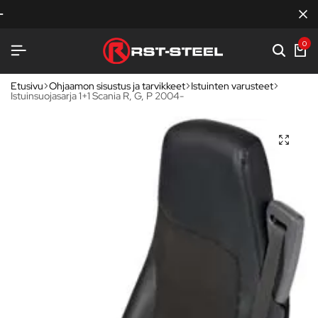
RST-STEEL
RST-STEEL
RST-STEEL
KOTIMAISTA LAATUA
KOTIMAISTA LAATUA
KOTIMAISTA LAATUA
TERÄKSENLUJAA VARU
TERÄKSENLUJAA VARU
TERÄKSENLUJAA VARU
0
Etusivu
Ohjaamon sisustus ja tarvikkeet
Istuinten varusteet
Istuinsuojasarja 1+1 Scania R, G, P 2004-