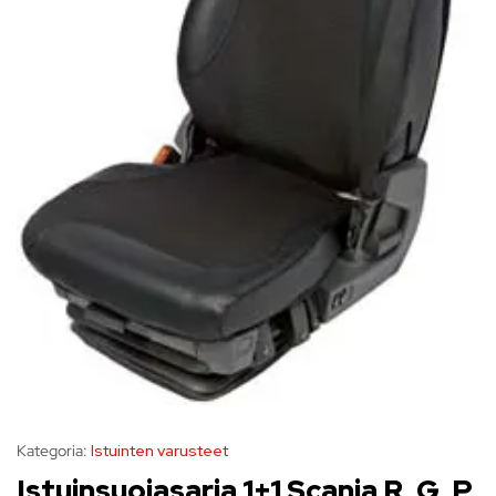
Kategoria:
Istuinten varusteet
Istuinsuojasarja 1+1 Scania R, G, P