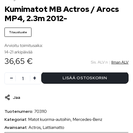
Kumimatot MB Actros / Arocs
MP4, 2.3m 2012-
Tilaustuote
Arvioitu toimitusaika:
14-21 arkipäivää
36,65 €
Sis. ALV:n
|
Ilman ALV
LISÄÄ OSTOSKORIIN
Jaa
Tuotenumero:
703110
Kategoriat:
Matot kuorma-autoihin
,
Mercedes-Benz
Avainsanat:
Actros
,
Lattiamatto