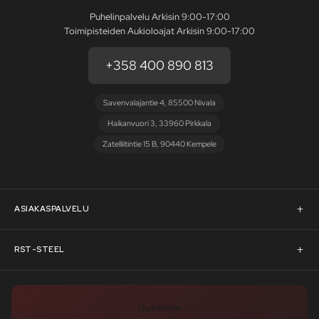
Puhelinpalvelu Arkisin 9:00-17:00
Toimipisteiden Aukioloajat Arkisin 9:00-17:00
+358 400 890 813
Savenvalajantie 4, 85500 Nivala
Haikanvuori 3, 33960 Pirkkala
Zatelliitintie 15 B, 90440 Kempele
ASIAKASPALVELU
Asiakaspalvelu
RST-STEEL
Pyydä tarjous
RST-Steelin tarina
Uutiskirje