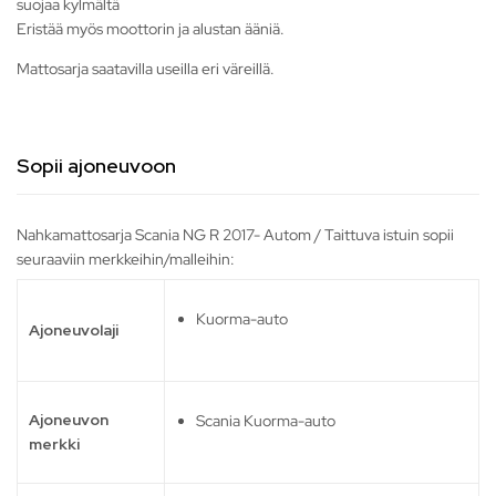
suojaa kylmältä
Eristää myös moottorin ja alustan ääniä.
Mattosarja saatavilla useilla eri väreillä.
Sopii ajoneuvoon
Nahkamattosarja Scania NG R 2017- Autom / Taittuva istuin sopii
seuraaviin merkkeihin/malleihin:
Kuorma-auto
Ajoneuvolaji
Ajoneuvon
Scania Kuorma-auto
merkki