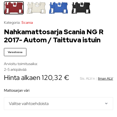
Kategoria:
Scania
Nahkamattosarja Scania NG R
2017- Autom / Taittuva istuin
Varastossa
Arvioitu toimitusaika:
2-5 arkipäivää
Hinta alkaen 120,32 €
Sis. ALV:n
|
Ilman ALV
mattosarjan väri