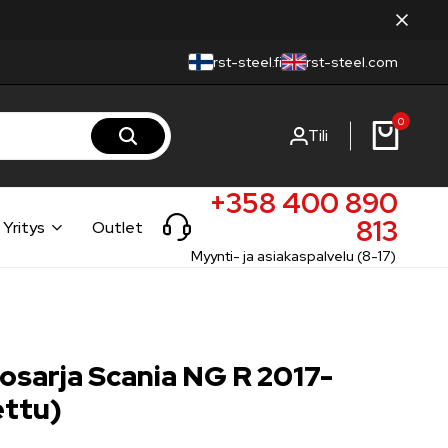
rst-steel.fi
rst-steel.com
0
Tili
+358 400 890
813
Yritys
Outlet
Myynti- ja asiakaspalvelu (8-17)
sarja Scania NG R 2017-
ettu)