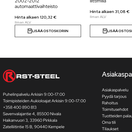
2002-2012
liittimillä
automaattivaihteisto
Hinta alkaen
31,08
€
Hinta alkaen 120,32 €
LISÄÄ OSTOSKORIIN
LISÄÄ OSTOS
Asiakaspa
Asiakaspalvelu
Puhelinpalvelu Arkisin 9:00-17:00
Pyydä tarjous
Toimipisteiden Aukioloajat Arkisin 9:00-17:00
Rahoitus
+358 400 890 813
Toimitusehdot
Savenvalajantie 4, 85500 Nivala
Tuotteiden pala
Haikanvuori 3, 33960 Pirkkala
Oma tili
Zatelliitintie 15 B, 90440 Kempele
Tilaukset