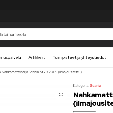
STELUA
STELUA
STELUA
STELUA
STELUA
nnuspalvelu
Artikkelit
Toimipisteet ja yhteystiedot
Nahkamattosarja Scania NG R 2017- (ilmajousitettu)
Kategoria:
Scania
Nahkamatto
(ilmajousit