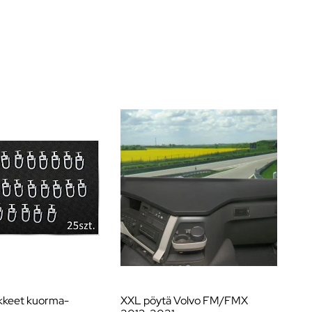
ikkeet kuorma-
XXL pöytä Volvo FM/FMX
Na