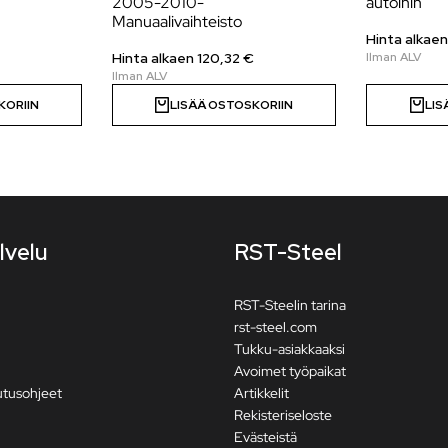
2005-2010-
autoihin
Manuaalivaihteisto
Hinta alkaen
Hinta alkaen 120,32 €
KORIIN
LISÄÄ OSTOSKORIIN
LIS
lvelu
RST-Steel
RST-Steelin tarina
rst-steel.com
Tukku-asiakkaaksi
Avoimet työpaikat
utusohjeet
Artikkelit
Rekisteriseloste
Evästeistä