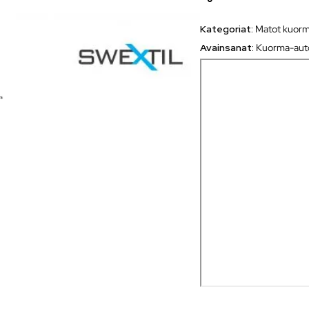
Kategoriat:
Matot kuorm
Avainsanat:
Kuorma-auto