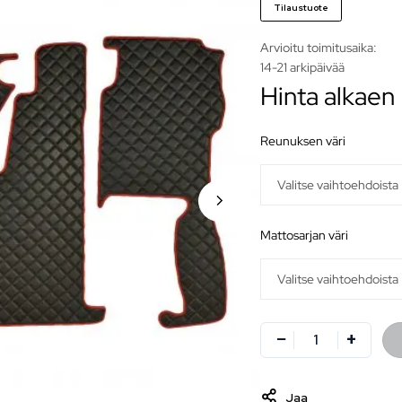
Tilaustuote
Arvioitu toimitusaika:
14-21 arkipäivää
Hinta alkaen
reunuksen väri
mattosarjan väri
Jaa