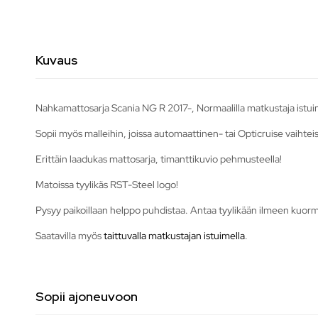
Kuvaus
Nahkamattosarja Scania NG R 2017-, Normaalilla matkustaja istui
Sopii myös malleihin, joissa automaattinen- tai Opticruise vaihtei
Erittäin laadukas mattosarja, timanttikuvio pehmusteella!
Matoissa tyylikäs RST-Steel logo!
Pysyy paikoillaan helppo puhdistaa. Antaa tyylikään ilmeen kuor
Saatavilla myös
taittuvalla matkustajan istuimella
.
Sopii ajoneuvoon