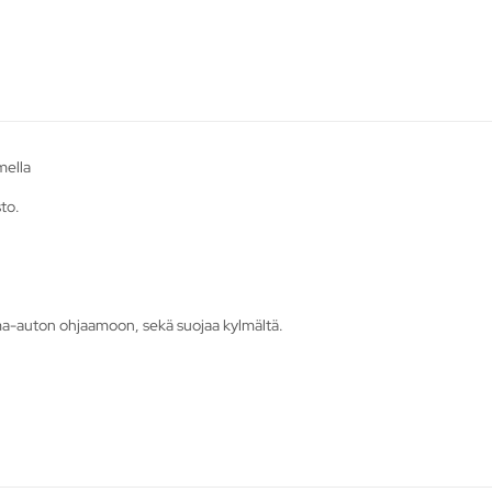
mella
sto.
ma-auton ohjaamoon, sekä suojaa kylmältä.