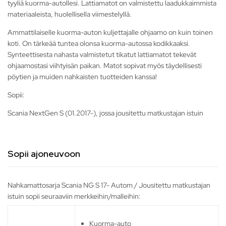
tyyliä kuorma-autollesi. Lattiamatot on valmistettu laadukkaimmista
materiaaleista, huolellisella viimestelyllä.
Ammattilaiselle kuorma-auton kuljettajalle ohjaamo on kuin toinen
koti. On tärkeää tuntea olonsa kuorma-autossa kodikkaaksi.
Synteettisesta nahasta valmistetut tikatut lattiamatot tekevät
ohjaamostasi viihtyisän paikan. Matot sopivat myös täydellisesti
pöytien ja muiden nahkaisten tuotteiden kanssa!
Sopii:
Scania NextGen S (01.2017-), jossa jousitettu matkustajan istuin
Sopii ajoneuvoon
Nahkamattosarja Scania NG S 17- Autom / Jousitettu matkustajan
istuin sopii seuraaviin merkkeihin/malleihin:
Kuorma-auto