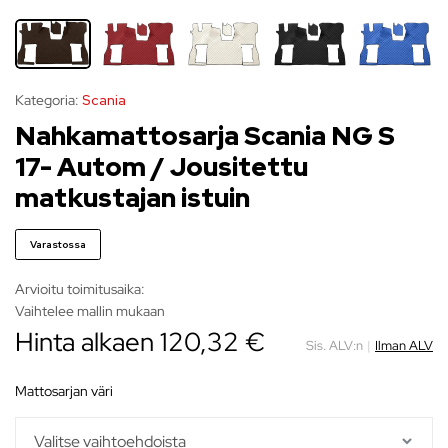
Kategoria:
Scania
Nahkamattosarja Scania NG S
17- Autom / Jousitettu
matkustajan istuin
Varastossa
Arvioitu toimitusaika:
Vaihtelee mallin mukaan
Hinta alkaen 120,32 €
Sis. ALV:n
|
Ilman ALV
mattosarjan väri