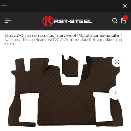
0
Etusivu
Ohjaamon sisustus ja tarvikkeet
Matot kuorma-autoihin
Nahkamattosarja Scania NG S 17- Autom / Jousitettu matkustajan
istuin