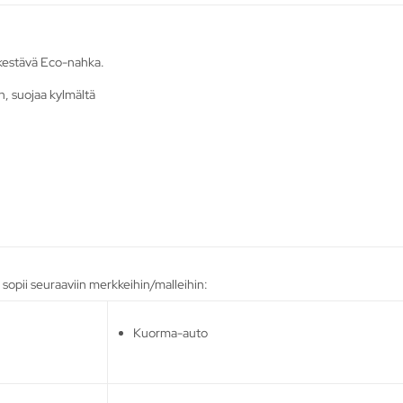
 kestävä Eco-nahka.
n, suojaa kylmältä
opii seuraaviin merkkeihin/malleihin:
Kuorma-auto