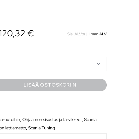
 120,32 €
Sis. ALV:n
|
Ilman ALV
LISÄÄ OSTOSKORIIN
a-autoihin
,
Ohjaamon sisustus ja tarvikkeet
,
Scania
n lattiamatto
,
Scania Tuning