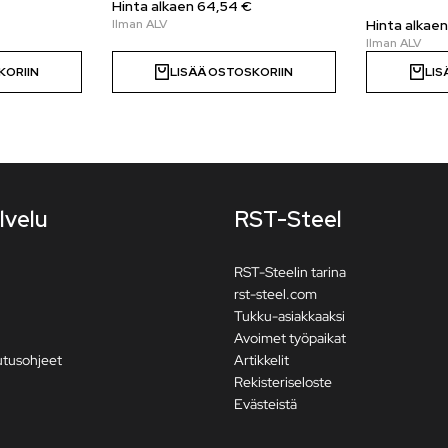
Hinta alkaen 64,54 €
Hinta alkaen
KORIIN
LISÄÄ OSTOSKORIIN
LIS
lvelu
RST-Steel
RST-Steelin tarina
rst-steel.com
Tukku-asiakkaaksi
Avoimet työpaikat
utusohjeet
Artikkelit
Rekisteriseloste
Evästeistä