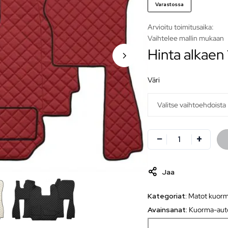
Varastossa
Arvioitu toimitusaika:
Vaihtelee mallin mukaan
Hinta alkaen
väri
Jaa
Kategoriat:
Matot kuorm
Avainsanat:
Kuorma-auto