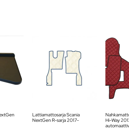
NextGen
Lattiamattosarja Scania
Nahkamattos
NextGen R-sarja 2017-
Hi-Way 20
automaattiv