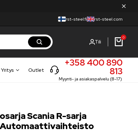
rst-steel.fi
rst-steel.com
0
Tili
+358 400 890
813
Yritys
Outlet
Myynti- ja asiakaspalvelu (8-17)
sarja Scania R-sarja
Automaattivaihteisto