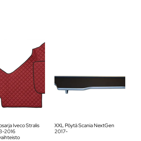
arja Iveco Stralis
XXL Pöytä Scania NextGen
Na
13-2016
2017-
20
aihteisto
au