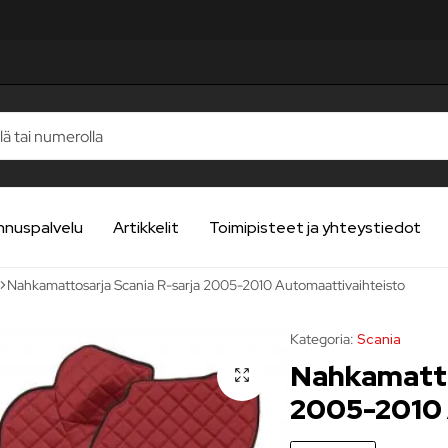
STELUA
STELUA
STELUA
STELUA
STELUA
nnuspalvelu
Artikkelit
Toimipisteet ja yhteystiedot
Nahkamattosarja Scania R-sarja 2005-2010 Automaattivaihteisto
Kategoria:
Scania
Nahkamatto
2005-2010 