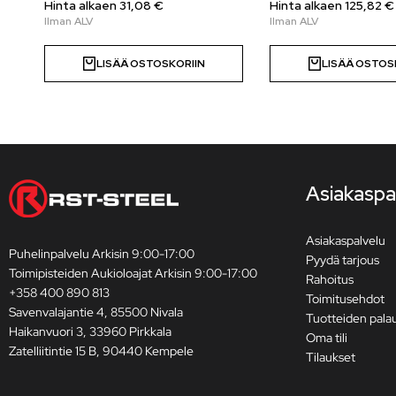
Hinta alkaen
31,08
€
Hinta alkaen 125,82 €
LISÄÄ OSTOSKORIIN
LISÄÄ OSTOS
Asiakaspa
Asiakaspalvelu
Puhelinpalvelu Arkisin 9:00-17:00
Pyydä tarjous
Toimipisteiden Aukioloajat Arkisin 9:00-17:00
Rahoitus
+358 400 890 813
Toimitusehdot
Savenvalajantie 4, 85500 Nivala
Tuotteiden pala
Haikanvuori 3, 33960 Pirkkala
Oma tili
Zatelliitintie 15 B, 90440 Kempele
Tilaukset