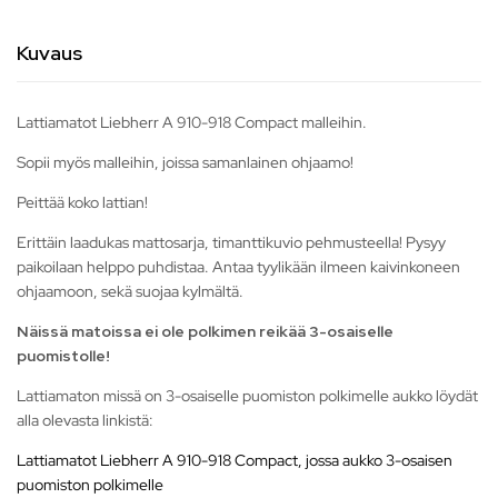
Kuvaus
Lattiamatot Liebherr A 910-918 Compact malleihin.
Sopii myös malleihin, joissa samanlainen ohjaamo!
Peittää koko lattian!
Erittäin laadukas mattosarja, timanttikuvio pehmusteella! Pysyy
paikoilaan helppo puhdistaa. Antaa tyylikään ilmeen kaivinkoneen
ohjaamoon, sekä suojaa kylmältä.
Näissä matoissa ei ole
polkimen reikää
3-osaiselle
puomistolle!
Lattiamaton missä on 3-osaiselle puomiston polkimelle aukko löydät
alla olevasta linkistä:
Lattiamatot Liebherr A 910-918 Compact, jossa aukko 3-osaisen
puomiston polkimelle