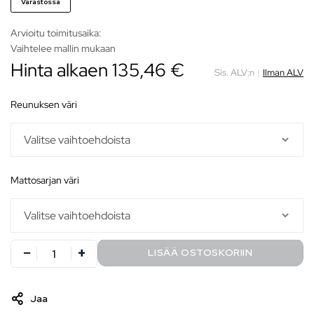
Varastossa
Arvioitu toimitusaika:
Vaihtelee mallin mukaan
Hinta alkaen
135,46
€
Sis. ALV:n
|
Ilman ALV
reunuksen väri
mattosarjan väri
LISÄÄ OSTOSKORIIN
Jaa