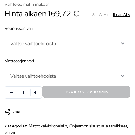
Vaihtelee mallin mukaan
Hinta alkaen
169,72
€
Sis. ALV:n
|
Ilman ALV
reunuksen väri
mattosarjan väri
LISÄÄ OSTOSKORIIN
Jaa
Kategoriat:
Matot kaivinkoneisiin
,
Ohjaamon sisustus ja tarvikkeet
,
Volvo