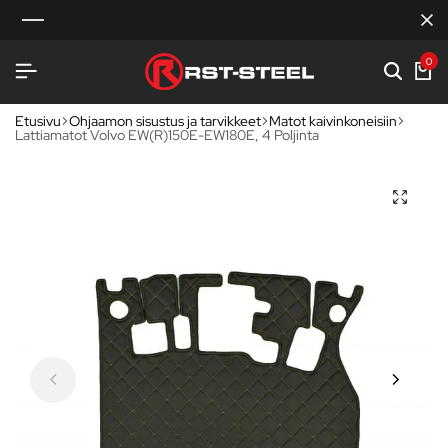
0
Etusivu
Ohjaamon sisustus ja tarvikkeet
Matot kaivinkoneisiin
Lattiamatot Volvo EW(R)150E-EW180E, 4 Poljinta