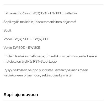
Lattiamatto Volvo EW(R) 150E- EW180E malleihin!
Sopii myös malleihin, joissa samanlainen ohjaamo!
Sopii:
Volvo EW(R)150E – EW(R)180E
Volvo EW150E – EW180E
Erittäin laadukas mattosarja, timanttikuvio pehmusteella! Lisäksi
matoissa on tyylikäs RST-Steel Logo!
Pysyy paikoilaan helppo puhdistaa. Antaa tyylikään ilmeen
kaivinkoneen ohjaamoon, sekä suojaa kylmältä
Sopii ajoneuvoon