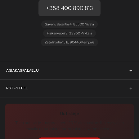
+358 400 890 813
Savenvalajantie 4, 85500 Nivala
Haikanvuori 3, 33960 Pirkkala
Zatelliitintie 15 B, 90440 Kempele
ASIAKASPALVELU
Asiakaspalvelu
RST-STEEL
Pyydä tarjous
RST-Steelin tarina
Uutiskirje
Rahoitus
rst-steel.com
Tilaa uutiskirje – nappaa heti -10 % alennuskoodi ja pysy ajan
tasalla uutuuksista, tarjouksista ja kampanjoista!
Toimitusehdot
Tukku-asiakkaaksi