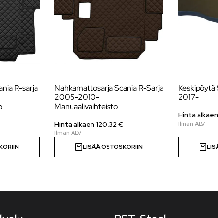
nia R-sarja
Nahkamattosarja Scania R-Sarja
Keskipöytä
2005-2010-
2017-
o
Manuaalivaihteisto
Hinta alkaen
Hinta alkaen 120,32 €
KORIIN
LISÄÄ OSTOSKORIIN
LIS