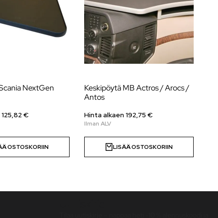
 Scania NextGen
Keskipöytä MB Actros / Arocs /
Na
Antos
20
au
 125,82 €
Hinta alkaen 192,75 €
Hi
ÄÄ OSTOSKORIIN
LISÄÄ OSTOSKORIIN
Uutiskirje
Tilaa uutiskirje – nappaa heti -10 % alennuskoodi ja