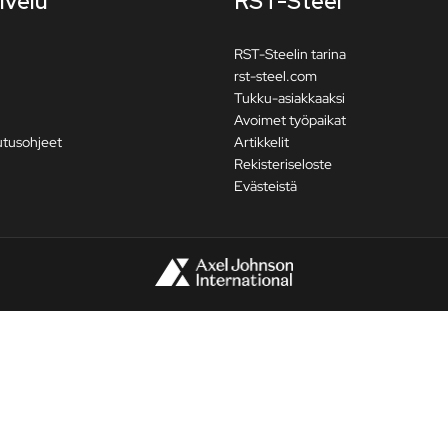
lvelu
RST-Steel
RST-Steelin tarina
rst-steel.com
Tukku-asiakkaaksi
Avoimet työpaikat
utusohjeet
Artikkelit
Rekisteriseloste
Evästeistä