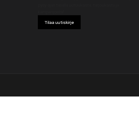
pysy ajan tasalla uutuuksista, tarjouksista ja
kampanjoista!
Tilaa uutiskirje