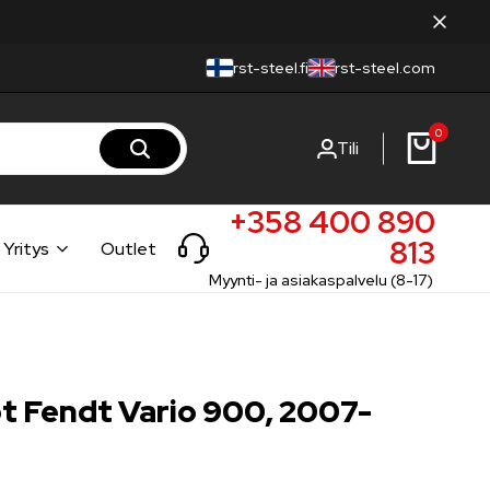
rst-steel.fi
rst-steel.com
0
Tili
+358 400 890
813
Yritys
Outlet
Myynti- ja asiakaspalvelu (8-17)
t Fendt Vario 900, 2007-