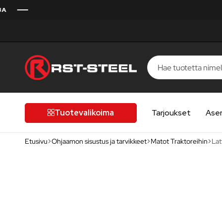
RST-
Kotimaista
Steel
laatua,
laatutietoiselle
Tuotevalikoima
Tarjoukset
Ase
autoilijalle
Etusivu
Ohjaamon sisustus ja tarvikkeet
Matot Traktoreihin
Lat