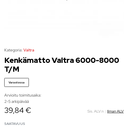
Kategoria:
Valtra
Kenkämatto Valtra 6000-8000
T/M
Varastossa
Arvioitu toimitusaika:
2-5 arkipäivää
39,84 €
Sis. ALV:n
|
Ilman ALV
SAATAVUUS