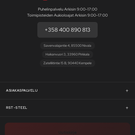
Puhelinpalvelu Arkisin 9:00-17:00
Toimipisteiden Aukioloajat Arkisin 9:00-17:00
+358 400 890 813
Savenvalajantie 4, 85500 Nivala
Haikanvuori 3, 33960 Pirkkala
Zatelliitintie 15 B, 90440 Kempele
ASIAKASPALVELU
Asiakaspalvelu
RST-STEEL
Pyydä tarjous
RST-Steelin tarina
Uutiskirje