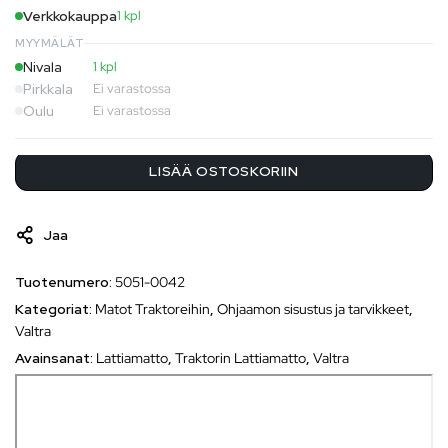
Verkkokauppa
1 kpl
MYYMÄLÄT
Nivala
1 kpl
Pirkkala
Ei varastossa
Oulu
Ei varastossa
LISÄÄ OSTOSKORIIN
Jaa
Tuotenumero:
5051-0042
Kategoriat:
Matot Traktoreihin
,
Ohjaamon sisustus ja tarvikkeet
,
Valtra
Avainsanat:
Lattiamatto
,
Traktorin Lattiamatto
,
Valtra