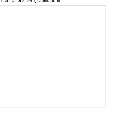
ustus ja tarvikkeet
,
Urakkanupit