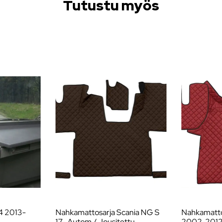
Tutustu myös
4 2013-
Nahkamattosarja Scania NG S
Nahkamatto
17- Autom / Jousitettu
2002-201