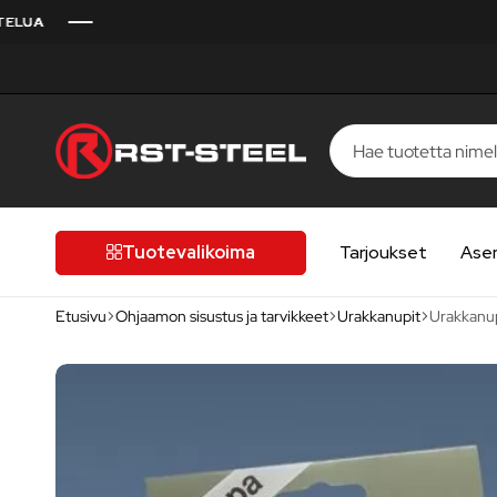
RST-
Kotimaista
Steel
laatua,
laatutietoiselle
Tuotevalikoima
Tarjoukset
Ase
autoilijalle
Etusivu
Ohjaamon sisustus ja tarvikkeet
Urakkanupit
Urakkanup