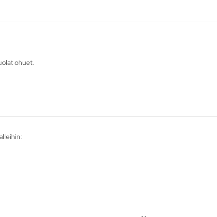
uolat ohuet.
lleihin: