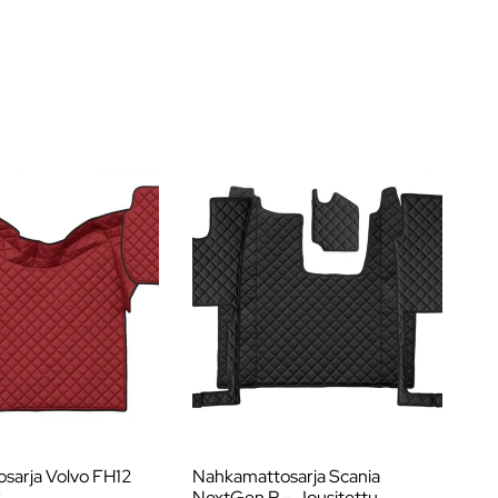
sarja Volvo FH12
Nahkamattosarja Scania
Ke
2
NextGen R – Jousitettu
(0