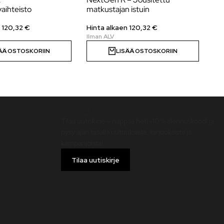
aihteisto
matkustajan istuin
Hi
 120,32 €
Hinta alkaen 120,32 €
ÄÄ OSTOSKORIIN
LISÄÄ OSTOSKORIIN
Uutiskirje
Tilaa uutiskirje – nappaa heti -10 % alennuskoodi ja
pysy ajan tasalla uutuuksista, tarjouksista ja
kampanjoista!
Tilaa uutiskirje