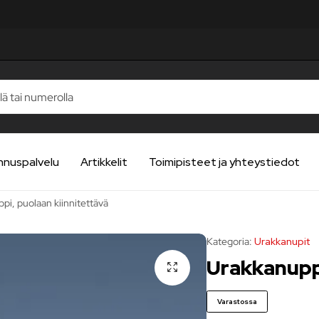
nnuspalvelu
Artikkelit
Toimipisteet ja yhteystiedot
pi, puolaan kiinnitettävä
Kategoria:
Urakkanupit
Urakkanuppi
Varastossa