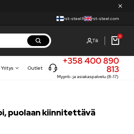
rst-steel.fi
rst-steel.com
0
Tili
+358 400 890
813
Yritys
Outlet
Myynti- ja asiakaspalvelu (8-17)
, puolaan kiinnitettävä