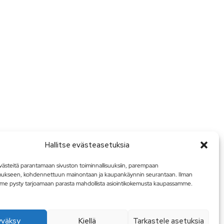
Hallitse evästeasetuksia
steitä parantamaan sivuston toiminnallisuuksiin, parempaan
mukseen, kohdennettuun mainontaan ja kaupankäynnin seurantaan. Ilman
me pysty tarjoamaan parasta mahdollista asiointikokemusta kaupassamme.
yväksy
Kiellä
Tarkastele asetuksia