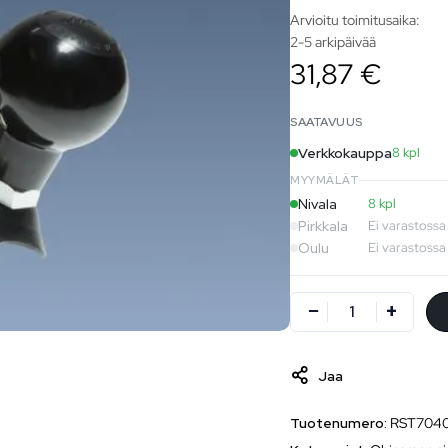
Arvioitu toimitusaika:
2-5 arkipäivää
31,87 €
SAATAVUUS
Verkkokauppa
8 kpl
MYYMÄLÄT
Nivala
8 kpl
Pirkkala
Ei varastossa
Oulu
Ei varastossa
Jaa
Tuotenumero:
RST704