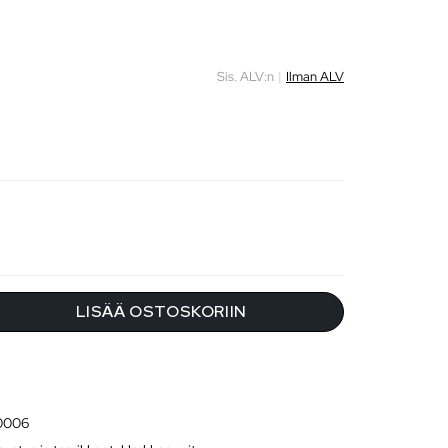
Sis. ALV:n
|
Ilman ALV
LISÄÄ OSTOSKORIIN
0006