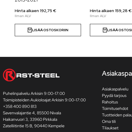
Hinta alkaen 192,75 €
Hinta alkaen 159,28 €
LISÄÄ OSTOSKORIIN
LISÄÄ OSTOS
Asiakaspa
Asiakaspalvelu
Puhelinpalvelu Arkisin 9:00-17:00
Pyydä tarjous
Toimipisteiden Aukioloajat Arkisin 9:00-17:00
Rahoitus
+358 400 890 813
Toimitusehdot
Savenvalajantie 4, 85500 Nivala
Tuotteiden pala
Haikanvuori 3, 33960 Pirkkala
Oma tili
Zatelliitintie 15 B, 90440 Kempele
Tilaukset