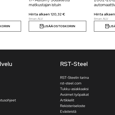
matkustajan istuin
automaattiv
Hinta alkaen 120,32 €
Hinta alkaen
KORIIN
LISÄÄ OSTOSKORIIN
LIS
lvelu
RST-Steel
RST-Steelin tarina
rst-steel.com
Tukku-asiakkaaksi
Avoimet työpaikat
utusohjeet
Artikkelit
Rekisteriseloste
Evästeistä