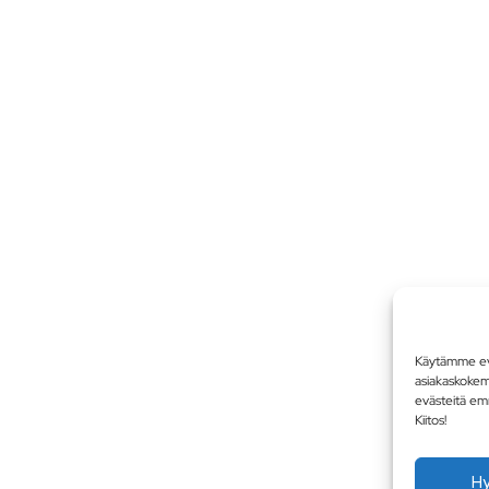
Käytämme evä
asiakaskoke
evästeitä em
Kiitos!
H