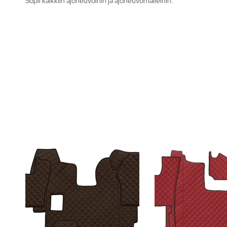
Sopii kaikkiin ajoneuvoihin ja ajoneuvomalleihin.