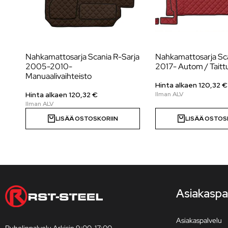
Nahkamattosarja Scania R-Sarja
Nahkamattosarja Sc
2005-2010-
2017- Autom / Taittu
Manuaalivaihteisto
Hinta alkaen 120,32 €
Hinta alkaen 120,32 €
LISÄÄ OSTOSKORIIN
LISÄÄ OSTOS
Asiakaspa
Asiakaspalvelu
Puhelinpalvelu Arkisin 9:00-17:00