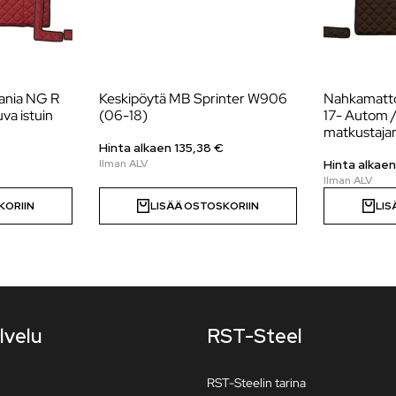
ania NG R
Keskipöytä MB Sprinter W906
Nahkamatto
va istuin
(06-18)
17- Autom /
matkustajan
Hinta alkaen 135,38 €
Hinta alkaen
KORIIN
LISÄÄ OSTOSKORIIN
LIS
lvelu
RST-Steel
RST-Steelin tarina