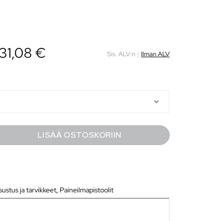
31,08
€
Sis. ALV:n
|
Ilman ALV
LISÄÄ OSTOSKORIIN
ustus ja tarvikkeet
,
Paineilmapistoolit