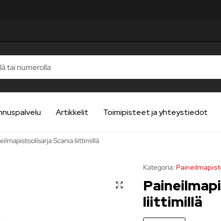
nnuspalvelu
Artikkelit
Toimipisteet ja yhteystiedot
eilmapistoolisarja Scania liittimillä
Kategoria:
Paineilmapist
Paineilmapi
liittimillä