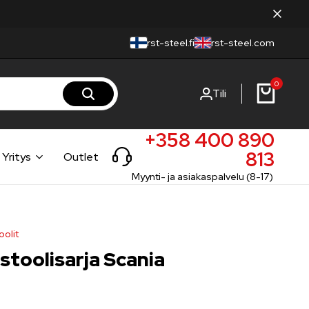
rst-steel.fi
rst-steel.com
0
Tili
+358 400 890
813
Yritys
Outlet
Myynti- ja asiakaspalvelu (8-17)
oolit
stoolisarja Scania