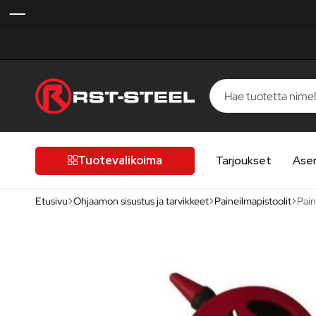
RST-
Kotimaista
Steel
laatua,
laatutietoiselle
Tuotevalikoima
Tarjoukset
Ase
autoilijalle
Etusivu
Ohjaamon sisustus ja tarvikkeet
Paineilmapistoolit
Pain