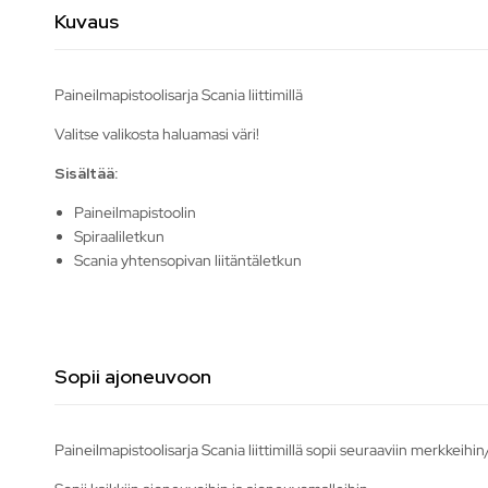
Kuvaus
Paineilmapistoolisarja Scania liittimillä
Valitse valikosta haluamasi väri!
Sisältää:
Paineilmapistoolin
Spiraaliletkun
Scania yhtensopivan liitäntäletkun
Sopii ajoneuvoon
Paineilmapistoolisarja Scania liittimillä sopii seuraaviin merkkeihin