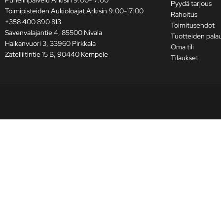
Pyydä tarjous
Toimipisteiden Aukioloajat Arkisin 9:00-17:00
Rahoitus
+358 400 890 813
Toimitusehdot
Savenvalajantie 4, 85500 Nivala
Tuotteiden pala
Haikanvuori 3, 33960 Pirkkala
Oma tili
Zatelliitintie 15 B, 90440 Kempele
Tilaukset