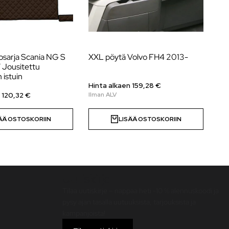
sarja Scania NG S
XXL pöytä Volvo FH4 2013-
Ke
 Jousitettu
An
 istuin
Hinta alkaen 159,28 €
Hi
 120,32 €
ÄÄ OSTOSKORIIN
LISÄÄ OSTOSKORIIN
Uutiskirje
Tilaa uutiskirje – nappaa heti -10 % alennuskoodi ja
pysy ajan tasalla uutuuksista, tarjouksista ja
kampanjoista!