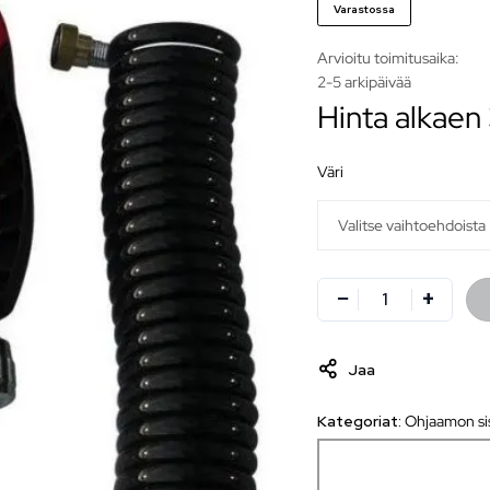
Varastossa
Arvioitu toimitusaika:
2-5 arkipäivää
Hinta alkaen
väri
Jaa
Kategoriat:
Ohjaamon sis