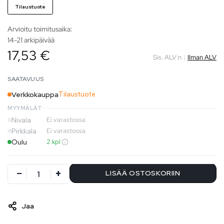
Tilaustuote
Arvioitu toimitusaika:
14-21 arkipäivää
17,53 €
Sis. ALV:n
|
Ilman ALV
SAATAVUUS
Verkkokauppa
Tilaustuote
MYYMÄLÄT
Nivala
Ei varastossa
Pirkkala
Ei varastossa
Oulu
2 kpl
LISÄÄ OSTOSKORIIN
Jaa