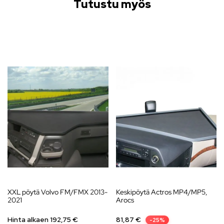
Tutustu myös
XXL pöytä Volvo FM/FMX 2013-
Keskipöytä Actros MP4/MP5,
2021
Arocs
Hinta alkaen 192,75 €
81,87
€
-25%