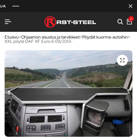
0
Etusivu
Ohjaamon sisustus ja tarvikkeet
Pöydät kuorma-autoihin
XXL pöytä DAF XF Euro 6 09/2013-