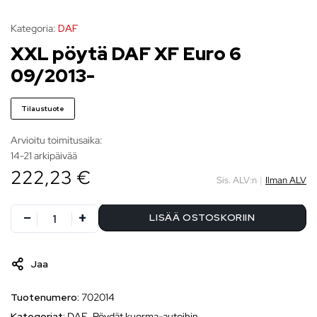
Kategoria:
DAF
XXL pöytä DAF XF Euro 6
09/2013-
Tilaustuote
Arvioitu toimitusaika:
14-21 arkipäivää
222,23 €
Sis. ALV:n
|
Ilman ALV
LISÄÄ OSTOSKORIIN
Jaa
Tuotenumero:
702014
Kategoriat:
DAF
,
Pöydät kuorma-autoihin