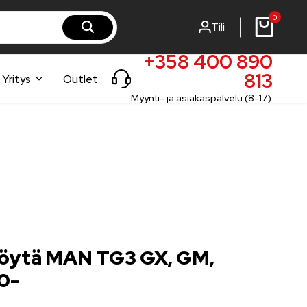
0
Tili
rst-steel.fi
rst-steel.com
+358 400 890
813
Yritys
Outlet
Myynti- ja asiakaspalvelu (8-17)
öytä MAN TG3 GX, GM,
0-