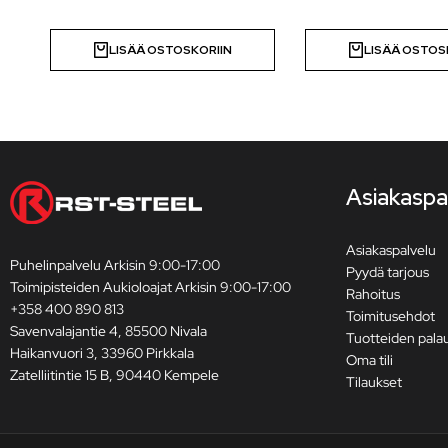
LISÄÄ OSTOSKORIIN
LISÄÄ OSTOS
Asiakaspa
Asiakaspalvelu
Puhelinpalvelu Arkisin 9:00-17:00
Pyydä tarjous
Toimipisteiden Aukioloajat Arkisin 9:00-17:00
Rahoitus
+358 400 890 813
Toimitusehdot
Savenvalajantie 4, 85500 Nivala
Tuotteiden pala
Haikanvuori 3, 33960 Pirkkala
Oma tili
Zatelliitintie 15 B, 90440 Kempele
Tilaukset