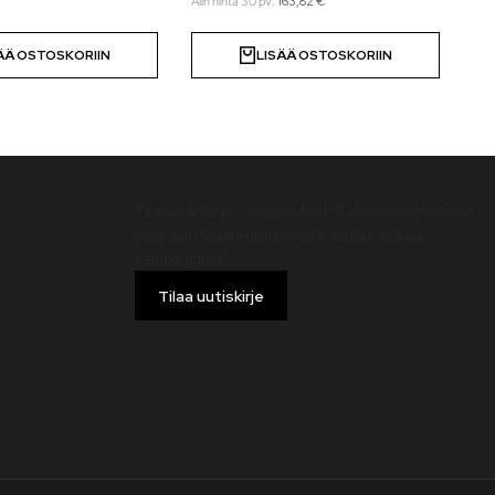
Alin hinta 30 pv:
163,82
€
ÄÄ OSTOSKORIIN
LISÄÄ OSTOSKORIIN
Uutiskirje
Tilaa uutiskirje – nappaa heti -10 % alennuskoodi ja
pysy ajan tasalla uutuuksista, tarjouksista ja
kampanjoista!
Tilaa uutiskirje