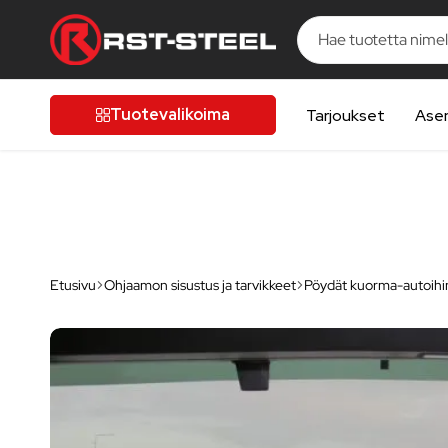
ELUA
ELUA
ELUA
ELUA
ELUA
RST-
Kotimaista
Steel
laatua,
Tuotevalikoima
Tarjoukset
Ase
laatutietoiselle
autoilijalle
Etusivu
Ohjaamon sisustus ja tarvikkeet
Pöydät kuorma-autoihi