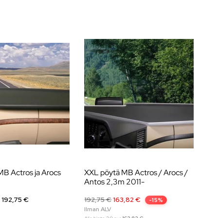
B Actros ja Arocs
XXL pöytä MB Actros / Arocs /
XX
Antos 2,3m 2011-
Ae
 192,75 €
192,75
€
163,82
€
Hi
-15%