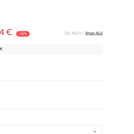
84
€
Sis. ALV:n
|
Ilman ALV
-15%
 €