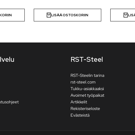
KORIIN
LISÄÄ OSTOSKORIIN
LIS
lvelu
RST-Steel
RST-Steelin tarina
rst-steel.com
Tukku-asiakkaaksi
Avoimet työpaikat
utusohjeet
Artikkelit
Rekisteriseloste
Evästeistä