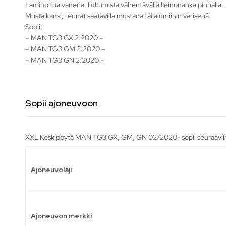
Laminoitua vaneria, liukumista vähentävällä keinonahka pinnalla.
Musta kansi, reunat saatavilla mustana tai alumiinin värisenä.
Sopii:
– MAN TG3 GX 2.2020 –
– MAN TG3 GM 2.2020 –
– MAN TG3 GN 2.2020 –
Sopii ajoneuvoon
XXL Keskipöytä MAN TG3 GX, GM, GN 02/2020- sopii seuraaviin
Ajoneuvolaji
Ajoneuvon merkki