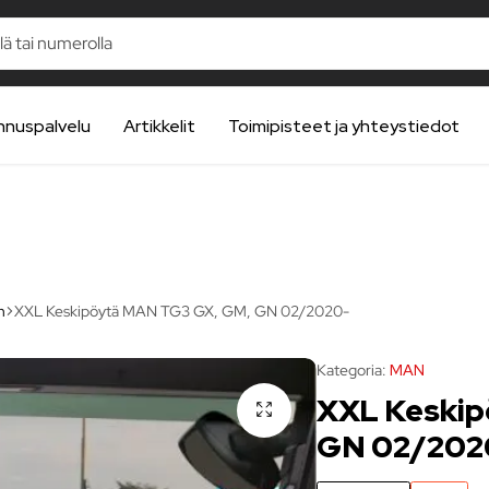
nnuspalvelu
Artikkelit
Toimipisteet ja yhteystiedot
n
XXL Keskipöytä MAN TG3 GX, GM, GN 02/2020-
Kategoria:
MAN
XXL Keskip
GN 02/202