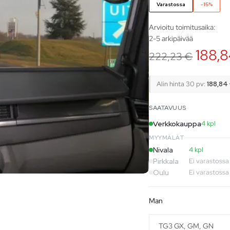
Varastossa
-15%
Arvioitu toimitusaika:
2-5 arkipäivää
188,
222,23
€
Alin hinta 30 pv:
188,84
SAATAVUUS
Verkkokauppa
4 kpl
MYYMÄLÄT
Nivala
4 kpl
Pirkkala
Ei varastossa
Oulu
Ei varastossa
man