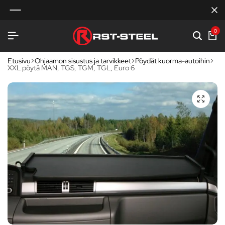
0
Etusivu
Ohjaamon sisustus ja tarvikkeet
Pöydät kuorma-autoihin
XXL pöytä MAN, TGS, TGM, TGL, Euro 6