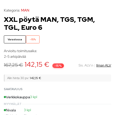
Kategoria:
MAN
XXL pöytä MAN, TGS, TGM,
TGL, Euro 6
Varastossa
-15%
Arvioitu toimitusaika:
2-5 arkipäivää
142,15
€
167,25
€
Sis. ALV:n
|
Ilman ALV
-15%
Alin hinta 30 pv:
142,15
€
SAATAVUUS
Verkkokauppa
3 kpl
MYYMÄLÄT
Nivala
3 kpl