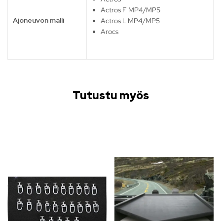
Actros F MP4/MP5
Ajoneuvon malli
Actros L MP4/MP5
Arocs
Tutustu myös