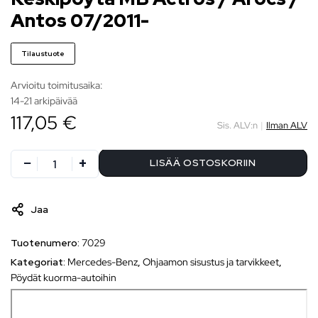
Antos 07/2011-
Tilaustuote
Arvioitu toimitusaika:
14-21 arkipäivää
117,05 €
Sis. ALV:n
|
Ilman ALV
LISÄÄ OSTOSKORIIN
Jaa
Tuotenumero:
7029
Kategoriat:
Mercedes-Benz
,
Ohjaamon sisustus ja tarvikkeet
,
Pöydät kuorma-autoihin