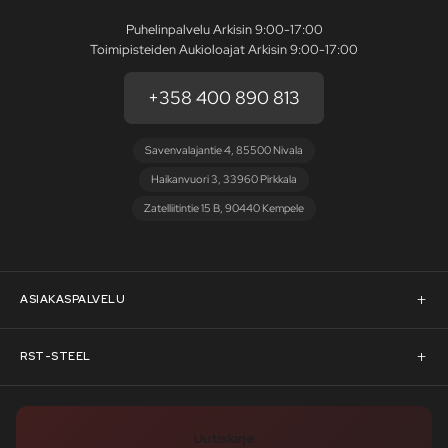
Puhelinpalvelu Arkisin 9:00-17:00
Toimipisteiden Aukioloajat Arkisin 9:00-17:00
+358 400 890 813
Savenvalajantie 4, 85500 Nivala
Haikanvuori 3, 33960 Pirkkala
Zatelliitintie 15 B, 90440 Kempele
ASIAKASPALVELU
Asiakaspalvelu
RST-STEEL
Pyydä tarjous
RST-Steelin tarina
Uutiskirje