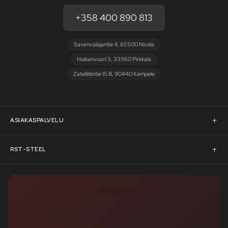
+358 400 890 813
Savenvalajantie 4, 85500 Nivala
Haikanvuori 3, 33960 Pirkkala
Zatelliitintie 15 B, 90440 Kempele
ASIAKASPALVELU
Asiakaspalvelu
RST-STEEL
Pyydä tarjous
RST-Steelin tarina
Uutiskirje
Rahoitus
rst-steel.com
Tilaa uutiskirje – nappaa heti -10 % alennuskoodi ja pysy ajan
tasalla uutuuksista, tarjouksista ja kampanjoista!
Toimitusehdot