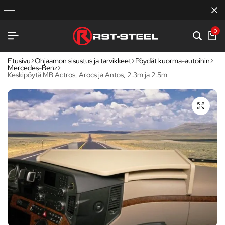
0
Etusivu
Ohjaamon sisustus ja tarvikkeet
Pöydät kuorma-autoihin
Mercedes-Benz
Keskipöytä MB Actros, Arocs ja Antos, 2.3m ja 2.5m