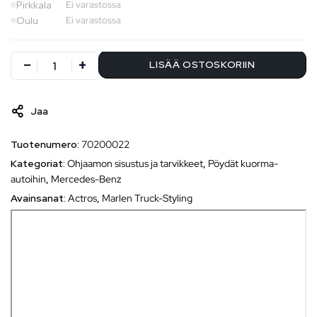
Pirkkala
Ei varastossa
Oulu
Ei varastossa
LISÄÄ OSTOSKORIIN
Jaa
Tuotenumero:
70200022
Kategoriat:
Ohjaamon sisustus ja tarvikkeet
,
Pöydät kuorma-
autoihin
,
Mercedes-Benz
Avainsanat:
Actros
,
Marlen Truck-Styling