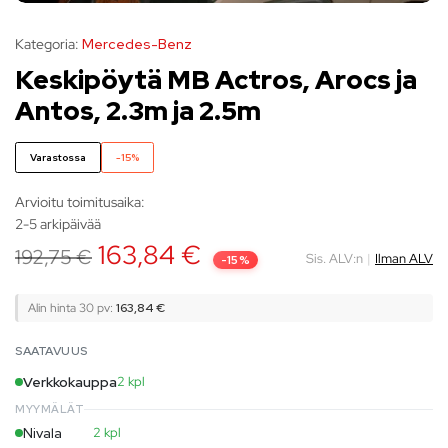
Kategoria:
Mercedes-Benz
Keskipöytä MB Actros, Arocs ja
Antos, 2.3m ja 2.5m
Varastossa
-15%
Arvioitu toimitusaika:
2-5 arkipäivää
163,84
€
192,75
€
Sis. ALV:n
|
Ilman ALV
-15%
Alin hinta 30 pv:
163,84
€
SAATAVUUS
Verkkokauppa
2 kpl
MYYMÄLÄT
Nivala
2 kpl