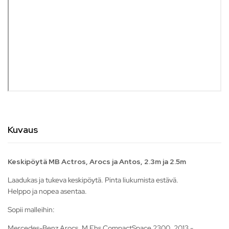
Kuvaus
Keskipöytä MB Actros, Arocs ja Antos, 2.3m ja 2.5m
Laadukas ja tukeva keskipöytä. Pinta liukumista estävä.
Helppo ja nopea asentaa.
Sopii malleihin:
Mercedes-Benz Arocs, M Fhs CompactSpace 2300, 2013 -.