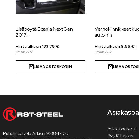
Lisäpöytä Scania NextGen
Verhokiinnikkeet k
2017-
autoihin
Hinta alkaen 133,78 €
Hinta alkaen 9,56 €
LISÄÄ OSTOSKORIIN
LISÄÄ OSTOS
Asiakaspa
Asiakaspalvelu
Puhelinpalvelu Arkisin 9:00-17:00
Pyydä tarjous