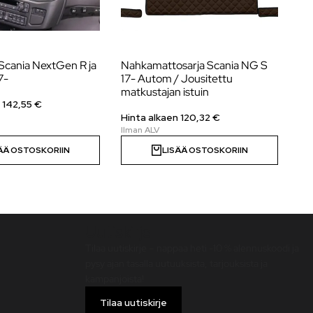
Scania NextGen R ja
Nahkamattosarja Scania NG S
Fr
7-
17- Autom / Jousitettu
su
matkustajan istuin
n
142,55
€
Hin
Hinta alkaen 120,32 €
ÄÄ OSTOSKORIIN
LISÄÄ OSTOSKORIIN
Uutiskirje
Tilaa uutiskirje – nappaa heti -10 % alennuskoodi ja
pysy ajan tasalla uutuuksista, tarjouksista ja
kampanjoista!
Tilaa uutiskirje