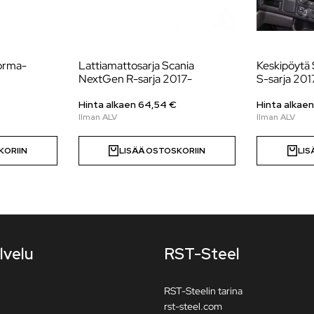
uorma-
Lattiamattosarja Scania
Keskipöytä 
NextGen R-sarja 2017-
S-sarja 201
Hinta alkaen 64,54 €
Hinta alkae
KORIIN
LISÄÄ OSTOSKORIIN
LIS
lvelu
RST-Steel
RST-Steelin tarina
rst-steel.com