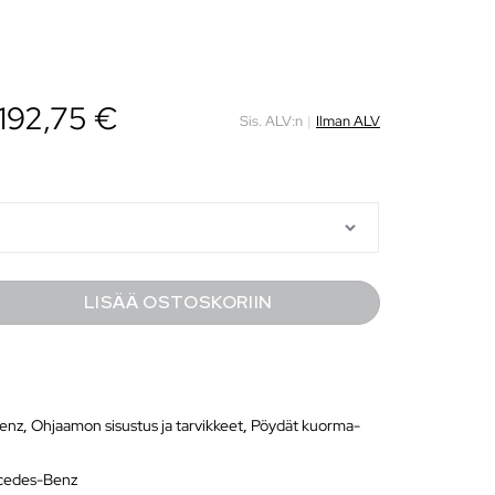
 192,75 €
Sis. ALV:n
|
Ilman ALV
LISÄÄ OSTOSKORIIN
enz
,
Ohjaamon sisustus ja tarvikkeet
,
Pöydät kuorma-
cedes-Benz