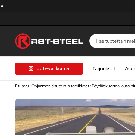
RST-
Kotimaista
Steel
laatua,
laatutietoiselle
Tuotevalikoima
Tarjoukset
Ase
autoilijalle
Etusivu
Ohjaamon sisustus ja tarvikkeet
Pöydät kuorma-autoihi