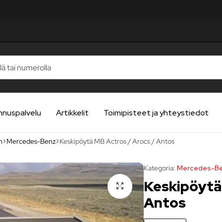
nnuspalvelu
Artikkelit
Toimipisteet ja yhteystiedot
n
Mercedes-Benz
Keskipöytä MB Actros / Arocs / Antos
Kategoria:
Mercedes-B
Keskipöytä
Antos