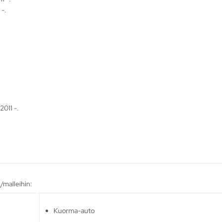
-.
011 -.
/malleihin:
Kuorma-auto