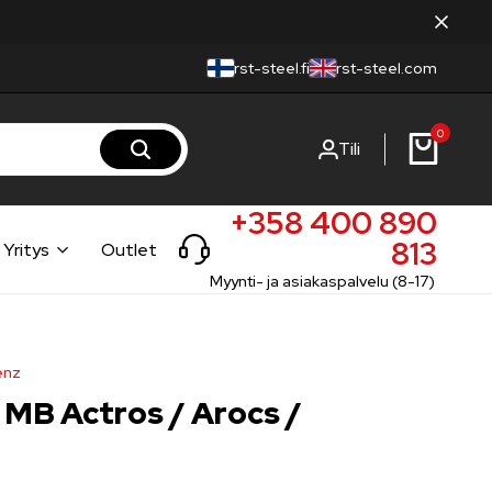
rst-steel.fi
rst-steel.com
0
Tili
+358 400 890
813
Yritys
Outlet
Myynti- ja asiakaspalvelu (8-17)
enz
 MB Actros / Arocs /