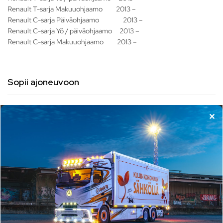
Renault T-sarja Makuuohjaamo 2013 –
Renault C-sarja Päiväohjaamo 2013 –
Renault C-sarja Yö / päiväohjaamo 2013 –
Renault C-sarja Makuuohjaamo 2013 –
Sopii ajoneuvoon
XXL Keskipöytä Renault T/ C sopii seuraaviin merkkeihin/malleihin:
✕
Kuorma-auto
Ajoneuvolaji
Renault Kuorma-Auto
Ajoneuvon merkki