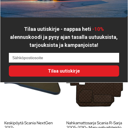
Tutustu myös
Tilaa uutiskirje - nappaa heti
-10%
alennuskoodi
ja pysy ajan tasalla uutuuksista,
tarjouksista ja kampanjoista!
Tilaa uutiskirje
Keskipöytä Scania NextGen
Nahkamattosarja Scania R-Sarja
2017-
2005-2010- Manuaalivaihteisto