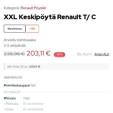
Kategoria:
Renault Pöydät
XXL Keskipöytä Renault T/ C
Varastossa
-15%
Arvioitu toimitusaika:
2-5 arkipäivää
203,11
€
238,96
€
Sis. ALV:n
|
Ilman ALV
-15%
Alin hinta 30 pv:
203,11
€
SAATAVUUS
Verkkokauppa
1 kpl
MYYMÄLÄT
Nivala
1 kpl
Pirkkala
Ei varastossa
Oulu
Ei varastossa