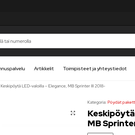
TELUA
TELUA
TELUA
TELUA
TELUA
nnuspalvelu
Artikkelit
Toimipisteet ja yhteystiedot
Keskipöytä LED-valoilla – Elegance, MB Sprinter III 2018-
Kategoria:
Pöydät pakett
Keskipöytä 
MB Sprinter