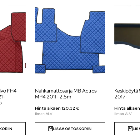
lvo FH4
Nahkamattosarja MB Actros
Keskipöytä
21-
MP4 2011- 2,5m
2017-
o
Hinta alkaen 120,32 €
Hinta alkaen
KORIIN
LISÄÄ OSTOSKORIIN
LIS