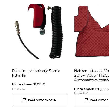
Paineilmapistoolisarja Scania
Nahkamattosarja Vo
liittimillä
2013-, Volvo FH 20
Automaattivaihteist
Hinta alkaen
31,08
€
Hinta alkaen 120,32 €
LISÄÄ OSTOSKORIIN
LISÄÄ OSTOS