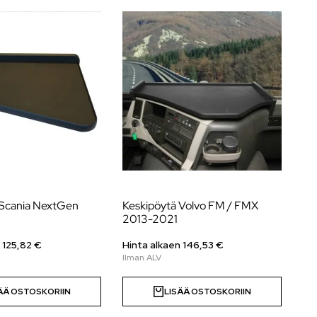
 Scania NextGen
Keskipöytä Volvo FM / FMX
Ke
2013-2021
(0
 125,82 €
Hinta alkaen 146,53 €
Hi
ÄÄ OSTOSKORIIN
LISÄÄ OSTOSKORIIN