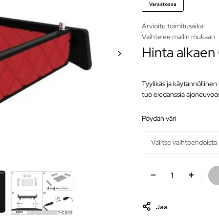
Varastossa
Arvioitu toimitusaika:
Vaihtelee mallin mukaan
Hinta alkaen
Tyylikäs ja käytännöllinen
tuo eleganssia ajoneuvoos
pöydän väri
Jaa