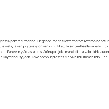
sia pakettiautoonne. Elegance-sarjan tuotteet erottuvat korkealaatuisilla ma
evystä, ja sen pöytälevy on verhoiltu tikatulla synteettisellä nahalla. Etupa
. Paneelin yläosassa on säätönuppi, joka mahdollistaa valon kirkkauden s
lisen käytännöllisyyden. Koko asennusprosessi vie vain muutaman minuutin.