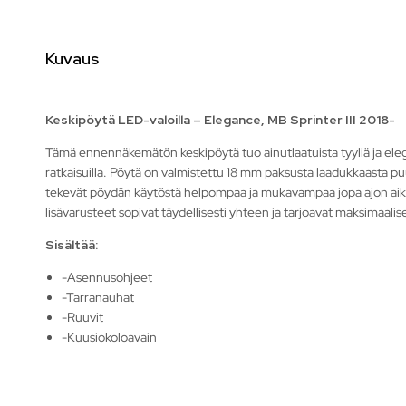
Kuvaus
Keskipöytä LED-valoilla – Elegance, MB Sprinter III 2018-
Tämä ennennäkemätön keskipöytä tuo ainutlaatuista tyyliä ja elegans
ratkaisuilla. Pöytä on valmistettu 18 mm paksusta laadukkaasta puul
tekevät pöydän käytöstä helpompaa ja mukavampaa jopa ajon aikana
lisävarusteet sopivat täydellisesti yhteen ja tarjoavat maksimaa
Sisältää:
-Asennusohjeet
-Tarranauhat
-Ruuvit
-Kuusiokoloavain