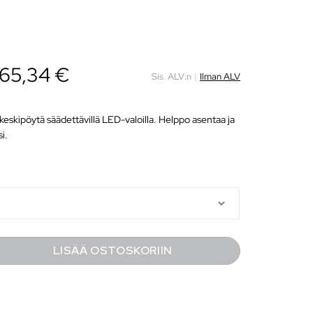
 65,34 €
Sis. ALV:n
|
Ilman ALV
 keskipöytä säädettävillä LED-valoilla. Helppo asentaa ja
i.
LISÄÄ OSTOSKORIIN