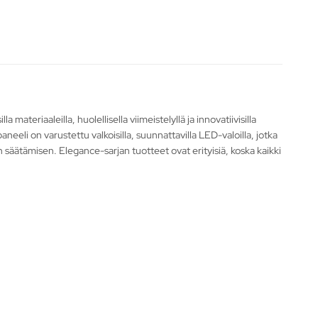
teriaaleilla, huolellisella viimeistelyllä ja innovatiivisilla
neeli on varustettu valkoisilla, suunnattavilla LED-valoilla, jotka
äätämisen. Elegance-sarjan tuotteet ovat erityisiä, koska kaikki