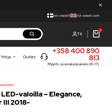
rst-steel.fi
rst-steel.com
0
Tili
+358 400 890
813
Yritys
Outlet
Myynti- ja asiakaspalvelu (8-17)
iautoihin
LED-valoilla – Elegance,
 III 2018-