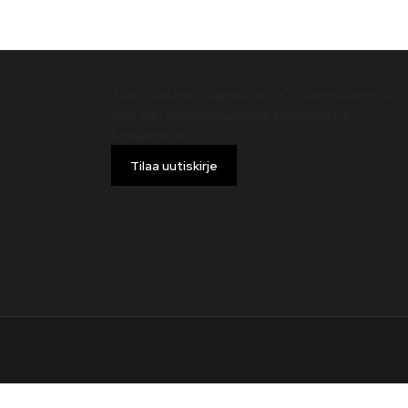
Uutiskirje
Tilaa uutiskirje – nappaa heti -10 % alennuskoodi ja
pysy ajan tasalla uutuuksista, tarjouksista ja
kampanjoista!
Tilaa uutiskirje