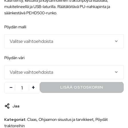
Käsintehty, kestävä ja käytännöllinen traktoripöytä lisätilalla,
mukitelineellä ja USB-laturilla. Räätälöitävä PU-nahkapinta ja
säänkestävä PEHD500-runko.
pöydän malli
pöydän väri
LISÄÄ OSTOSKORIIN
Jaa
Kategoriat:
Claas
,
Ohjaamon sisustus ja tarvikkeet
,
Pöydät
traktoreihin