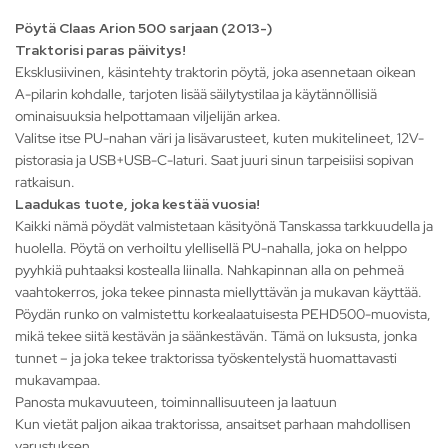
Pöytä Claas Arion 500 sarjaan (2013-)
Traktorisi paras päivitys!
Eksklusiivinen, käsintehty traktorin pöytä, joka asennetaan oikean
A-pilarin kohdalle, tarjoten lisää säilytystilaa ja käytännöllisiä
ominaisuuksia helpottamaan viljelijän arkea.
Valitse itse PU-nahan väri ja lisävarusteet, kuten mukitelineet, 12V-
pistorasia ja USB+USB-C-laturi. Saat juuri sinun tarpeisiisi sopivan
ratkaisun.
Laadukas tuote, joka kestää vuosia!
Kaikki nämä pöydät valmistetaan käsityönä Tanskassa tarkkuudella ja
huolella. Pöytä on verhoiltu ylellisellä PU-nahalla, joka on helppo
pyyhkiä puhtaaksi kostealla liinalla. Nahkapinnan alla on pehmeä
vaahtokerros, joka tekee pinnasta miellyttävän ja mukavan käyttää.
Pöydän runko on valmistettu korkealaatuisesta PEHD500-muovista,
mikä tekee siitä kestävän ja säänkestävän. Tämä on luksusta, jonka
tunnet – ja joka tekee traktorissa työskentelystä huomattavasti
mukavampaa.
Panosta mukavuuteen, toiminnallisuuteen ja laatuun
Kun vietät paljon aikaa traktorissa, ansaitset parhaan mahdollisen
varustuksen.