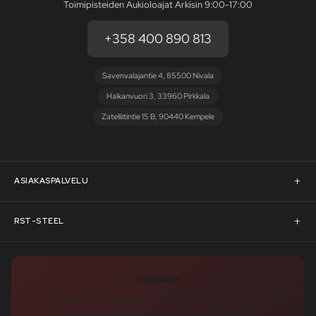
Toimipisteiden Aukioloajat Arkisin 9:00-17:00
+358 400 890 813
Savenvalajantie 4, 85500 Nivala
Haikanvuori 3, 33960 Pirkkala
Zatelliitintie 15 B, 90440 Kempele
ASIAKASPALVELU
Asiakaspalvelu
RST-STEEL
Pyydä tarjous
RST-Steelin tarina
Uutiskirje
Rahoitus
rst-steel.com
Tilaa uutiskirje – nappaa heti -10 % alennuskoodi ja pysy ajan
tasalla uutuuksista, tarjouksista ja kampanjoista!