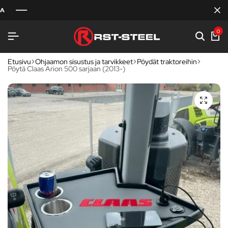
0
Etusivu
Ohjaamon sisustus ja tarvikkeet
Pöydät traktoreihin
Pöytä Claas Arion 500 sarjaan (2013-)