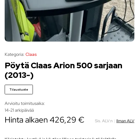
Kategoria:
Claas
Pöytä Claas Arion 500 sarjaan
(2013-)
Tilaustuote
Arvioitu toimitusaika:
14-21 arkipäivää
Hinta alkaen
426,29
€
Sis. ALV:n
|
Ilman ALV