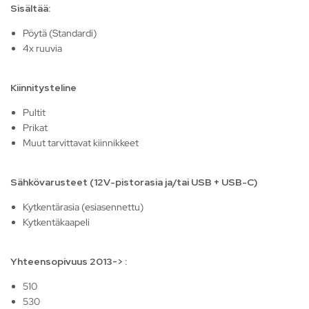
Sisältää:
Pöytä (Standardi)
4x ruuvia
Kiinnitysteline
Pultit
Prikat
Muut tarvittavat kiinnikkeet
Sähkövarusteet (12V-pistorasia ja/tai USB + USB-C)
Kytkentärasia (esiasennettu)
Kytkentäkaapeli
Yhteensopivuus 2013-> :
510
530