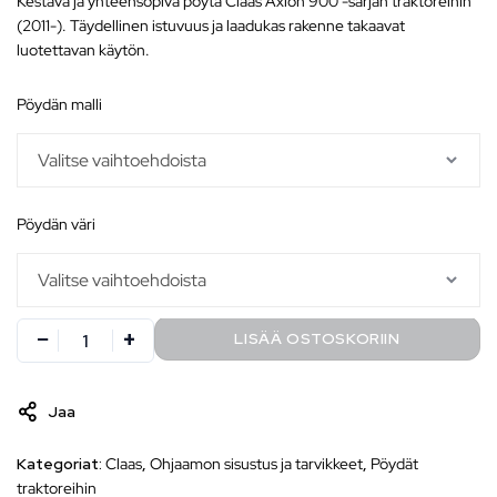
Kestävä ja yhteensopiva pöytä Claas Axion 900 -sarjan traktoreihin
(2011-). Täydellinen istuvuus ja laadukas rakenne takaavat
luotettavan käytön.
pöydän malli
pöydän väri
LISÄÄ OSTOSKORIIN
Jaa
Kategoriat:
Claas
,
Ohjaamon sisustus ja tarvikkeet
,
Pöydät
traktoreihin