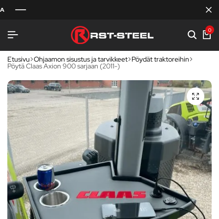
0
Etusivu
Ohjaamon sisustus ja tarvikkeet
Pöydät traktoreihin
Pöytä Claas Axion 900 sarjaan (2011-)