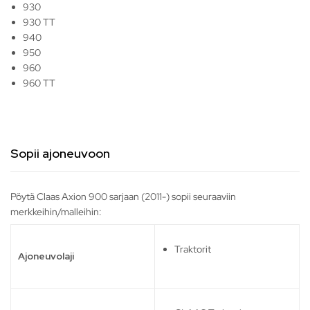
930
930 TT
940
950
960
960 TT
Sopii ajoneuvoon
Pöytä Claas Axion 900 sarjaan (2011-) sopii seuraaviin
merkkeihin/malleihin:
Traktorit
Ajoneuvolaji