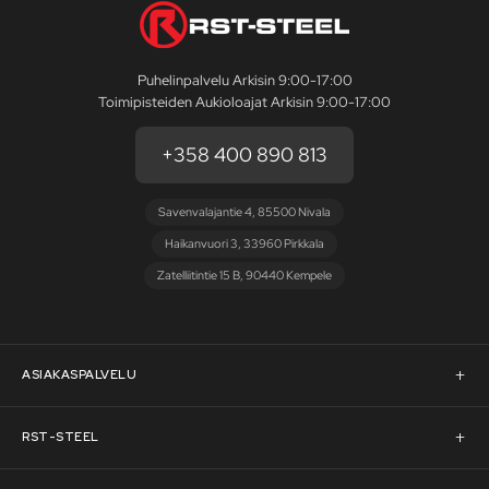
Puhelinpalvelu Arkisin 9:00-17:00
Toimipisteiden Aukioloajat Arkisin 9:00-17:00
+358 400 890 813
Savenvalajantie 4, 85500 Nivala
Haikanvuori 3, 33960 Pirkkala
Zatelliitintie 15 B, 90440 Kempele
ASIAKASPALVELU
Asiakaspalvelu
RST-STEEL
Pyydä tarjous