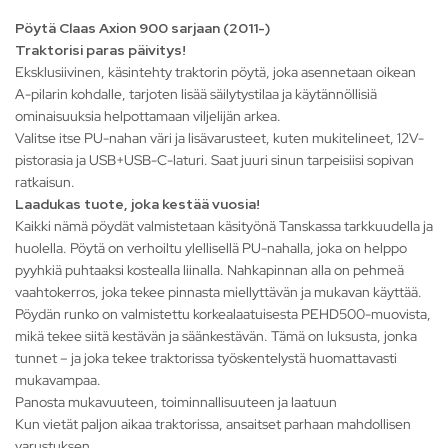
Pöytä Claas Axion 900 sarjaan (2011-)
Traktorisi paras päivitys!
Eksklusiivinen, käsintehty traktorin pöytä, joka asennetaan oikean
A-pilarin kohdalle, tarjoten lisää säilytystilaa ja käytännöllisiä
ominaisuuksia helpottamaan viljelijän arkea.
Valitse itse PU-nahan väri ja lisävarusteet, kuten mukitelineet, 12V-
pistorasia ja USB+USB-C-laturi. Saat juuri sinun tarpeisiisi sopivan
ratkaisun.
Laadukas tuote, joka kestää vuosia!
Kaikki nämä pöydät valmistetaan käsityönä Tanskassa tarkkuudella ja
huolella. Pöytä on verhoiltu ylellisellä PU-nahalla, joka on helppo
pyyhkiä puhtaaksi kostealla liinalla. Nahkapinnan alla on pehmeä
vaahtokerros, joka tekee pinnasta miellyttävän ja mukavan käyttää.
Pöydän runko on valmistettu korkealaatuisesta PEHD500-muovista,
mikä tekee siitä kestävän ja säänkestävän. Tämä on luksusta, jonka
tunnet – ja joka tekee traktorissa työskentelystä huomattavasti
mukavampaa.
Panosta mukavuuteen, toiminnallisuuteen ja laatuun
Kun vietät paljon aikaa traktorissa, ansaitset parhaan mahdollisen
varustuksen.