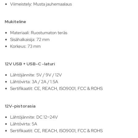
Viimeistely: Musta jauhemaalaus
Mukiteline
Materiaali: Ruostumaton teräs
Sisähalkaisija: 72 mm
Korkeus: 73 mm
12V USB + USB-C -laturi
Lähtöjännite: 5V / 9V / 12V
Lähtövirta: 3A / 2A / 1.5A
Sertifikaatit: CE, REACH, ISO9001, FCC & ROHS
12V-pistorasia
Lähtöjännite: DC 12~24V
Lähtövirta: 5A
Sertifikaatit: CE, REACH, ISO9001, FCC & ROHS