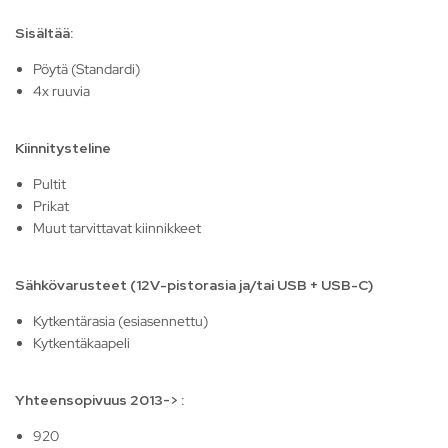
Sisältää:
Pöytä (Standardi)
4x ruuvia
Kiinnitysteline
Pultit
Prikat
Muut tarvittavat kiinnikkeet
Sähkövarusteet (12V-pistorasia ja/tai USB + USB-C)
Kytkentärasia (esiasennettu)
Kytkentäkaapeli
Yhteensopivuus 2013-> :
920