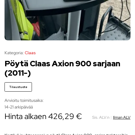
Kategoria:
Claas
Pöytä Claas Axion 900 sarjaan
(2011-)
Tilaustuote
Arvioitu toimitusaika:
14-21 arkipäivää
Hinta alkaen
426,29
€
Sis. ALV:n
|
Ilman ALV