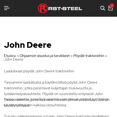
SENLUJAA VARUSTELUA
SENLUJAA VARUSTELUA
SENLUJAA VARUSTELUA
0
John Deere
Etusivu
»
Ohjaamon sisustus ja tarvikkeet
»
Pöydät traktoreihin
»
John Deere
Laadukkaat pöydät John Deere traktoreihin
Tarjoamme laadukkaita ja käytännöllisiä pöytiä John Deere
traktoreihin, jotka parantavat kuljettajan mukavuutta ja
työskentelyolosuhteita. Pöydät on suunniteltu erityisesti John
Helppo asentaa ja kestävä rakenne varmistavat pitkän käyttöiän ja
Deere malleihin, ja ne tarjoavat kätevän pinnan ruokailuun, työhön
käytännöllisyyden kaikissa olosuhteissa.
tai säilytystilaksi.
Tutustu valikoimaamme ja hanki John Deere traktoriisi täydellinen